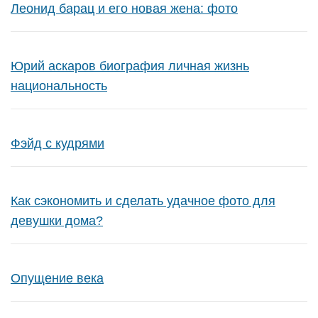
Леонид барац и его новая жена: фото
Юрий аскаров биография личная жизнь
национальность
Фэйд с кудрями
Как сэкономить и сделать удачное фото для
девушки дома?
Опущение века