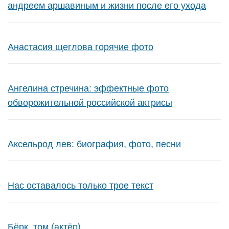
андреем аршавиным и жизни после его ухода
Анастасия щеглова горячие фото
Ангелина стречина: эффектные фото
обворожительной российской актрисы
Аксельрод лев: биография, фото, песни
Нас оставалось только трое текст
Бёрк, том (актёр)