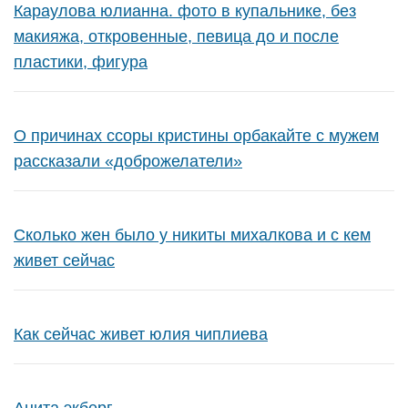
Караулова юлианна. фото в купальнике, без
макияжа, откровенные, певица до и после
пластики, фигура
О причинах ссоры кристины орбакайте с мужем
рассказали «доброжелатели»
Сколько жен было у никиты михалкова и с кем
живет сейчас
Как сейчас живет юлия чиплиева