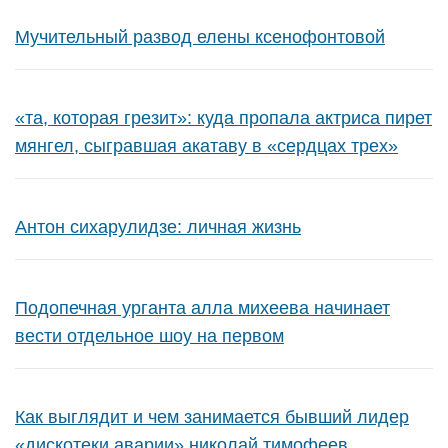
Мучительный развод елены ксенофонтовой
«та, которая грезит»: куда пропала актриса пирет
мянгел, сыгравшая акатаву в «сердцах трех»
Антон сихарулидзе: личная жизнь
Подопечная урганта алла михеева начинает
вести отдельное шоу на первом
Как выглядит и чем занимается бывший лидер
«дискотеки аварии» николай тимофеев