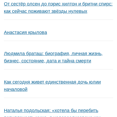
От сестёр олсен до пэрис хилтон и бритни спирс:
как сейчас поживают звёзды нулевых
Анастасия крылова
Людмила браташ: биография, личная жизнь,
бизнес, состояние, дата и тайна смерти
Как сегодня живет единственная дочь юлии
началовой
Наталья подольская: «хотела бы перебить