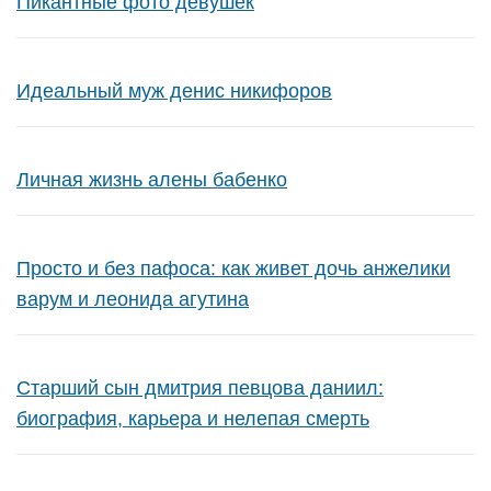
Пикантные фото девушек
Идеальный муж денис никифоров
Личная жизнь алены бабенко
Просто и без пафоса: как живет дочь анжелики
варум и леонида агутина
Старший сын дмитрия певцова даниил:
биография, карьера и нелепая смерть