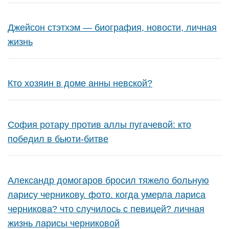
Джейсон стэтхэм — биография, новости, личная
жизнь
Кто хозяин в доме анны невской?
София ротару против аллы пугачевой: кто
победил в бьюти-битве
Александр домогаров бросил тяжело больную
ларису черникову. фото. когда умерла лариса
черникова? что случилось с певицей? личная
жизнь ларисы черниковой