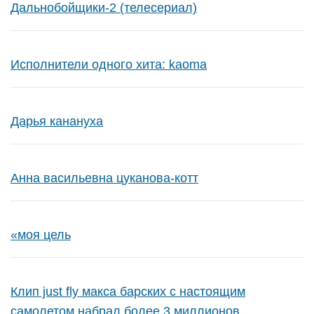
Дальнобойщики-2 (телесериал)
Исполнители одного хита: kaoma
Дарья канануха
Анна васильевна цуканова-котт
«моя цель
Клип just fly макса барских с настоящим
самолетом набрал более 3 миллионов