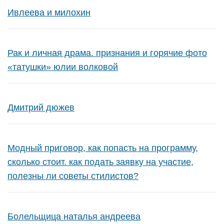
Ивлеева и милохин
Рак и личная драма. признания и горячие фото
«татушки» юлии волковой
Дмитрий дюжев
Модный приговор, как попасть на программу,
сколько стоит. как подать заявку на участие,
полезны ли советы стилистов?
Болельщица наталья андреева