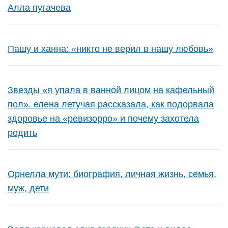
Алла пугачева
Пашу и ханна: «никто не верил в нашу любовь»
Звезды «я упала в ванной лицом на кафельный
пол». елена летучая рассказала, как подорвала
здоровье на «ревизорро» и почему захотела
родить
Орнелла мути: биография, личная жизнь, семья,
муж, дети