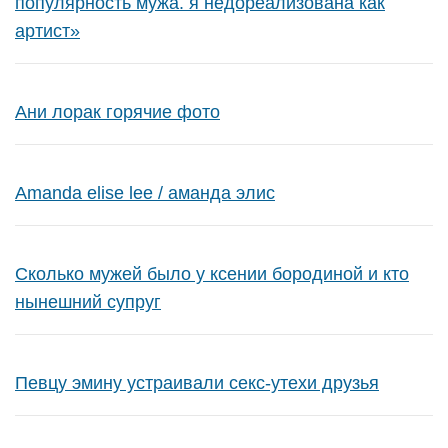
популярность мужа. я недореализована как
артист»
Ани лорак горячие фото
Amanda elise lee / аманда элис
Сколько мужей было у ксении бородиной и кто
нынешний супруг
Певцу эмину устраивали секс-утехи друзья