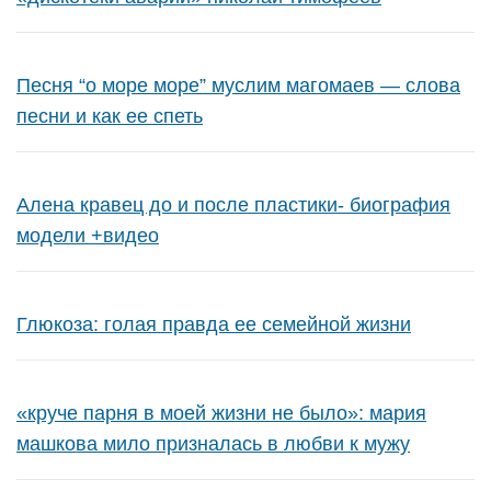
Песня “о море море” муслим магомаев — слова
песни и как ее спеть
Алена кравец до и после пластики- биография
модели +видео
Глюкоза: голая правда ее семейной жизни
«круче парня в моей жизни не было»: мария
машкова мило призналась в любви к мужу