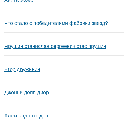
Анита экберг
Что стало с победителями фабрики звезд?
Ярушин станислав сергеевич стас ярушин
Егор дружинин
Джонни депп диор
Александр гордон