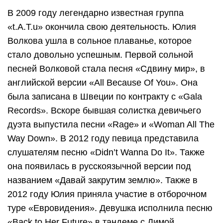
В 2009 году легендарно известная группа
«t.A.T.u» окончила свою деятельность. Юлия
Волкова ушла в сольное плаванье, которое
стало довольно успешным. Первой сольной
песней Волковой стала песня «Сдвину мир», в
английской версии «All Because Of You». Она
была записана в Швеции по контракту с «Gala
Records». Вскоре бывшая солистка девичьего
дуэта выпустила песни «Rage» и «Woman All The
Way Down». В 2012 году певица представила
слушателям песню «Didn’t Wanna Do It». Также
она появилась в русскоязычной версии под
названием «Давай закрутим землю». Также в
2012 году Юлия приняла участие в отборочном
туре «Евровидения». Девушка исполнила песню
«Back to Her Future» в тандеме с Димой