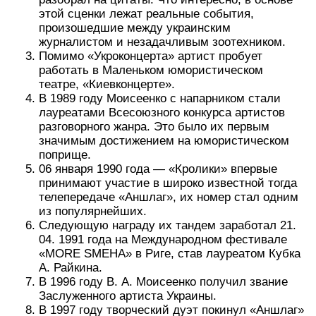
этой сценки лежат реальные события,
произошедшие между украинским
журналистом и незадачливым зоотехником.
Помимо «Укроконцерта» артист пробует
работать в Маленьком юмористическом
театре, «Киевконцерте».
В 1989 году Моисеенко с напарником стали
лауреатами Всесоюзного конкурса артистов
разговорного жанра. Это было их первым
значимым достижением на юмористическом
поприще.
06 января 1990 года — «Кролики» впервые
принимают участие в широко известной тогда
телепередаче «Аншлаг», их номер стал одним
из популярнейших.
Следующую награду их тандем заработал 21.
04. 1991 года на Международном фестивале
«MORE SMEHA» в Риге, став лауреатом Кубка
А. Райкина.
В 1996 году В. А. Моисеенко получил звание
Заслуженного артиста Украины.
В 1997 году творческий дуэт покинул «Аншлаг»