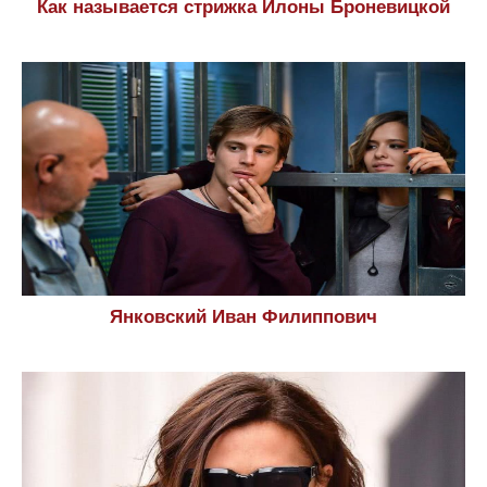
Как называется стрижка Илоны Броневицкой
Янковский Иван Филиппович