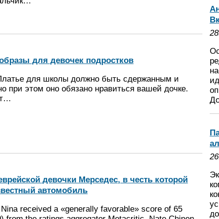
мальчик…
А
Вк
28
Ос
образы для девочек подростков
ре
на
Платье для школы должно быть сдержанным и
ид
но при этом оно обязано нравиться вашей дочке.
оп
ет…
Д
Па
а
26
Эк
еврейской девочки Мерседес, в честь которой
ко
звестный автомобиль
ко
ус
Nina received a «generally favorable» score of 65
до
0) from the ratings aggregator Metacritic. Nate Chinen