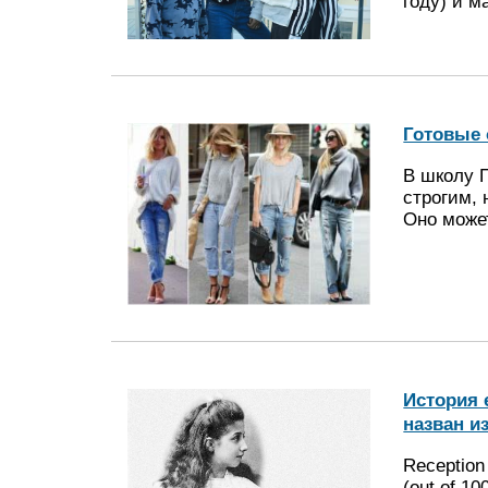
году) и 
Готовые 
В школу 
строгим, 
Оно мож
История 
назван и
Reception 
(out of 10