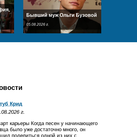
фия,
Бывший муж Ольги Бузовой
05.08.2026 г.
овости
туб Крид
.08.2026 г.
арт карьеры Когда песен у начинающего
вца было уже достаточно много, он
шил поделиться одной из них с