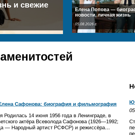
знь и свежие
Елена Попова — биогра
новости, личная жизнь
05.08.2026 г.
наменитостей
Н
Ю
Елена Сафонова: биография и фильмография
05
 Родилась 14 июня 1956 года в Ленинграде, в
ветского актёра Всеволода Сафонова (1926—1992;
Ст
ода — Народный артист РСФСР) и режиссёра…
пе
ре