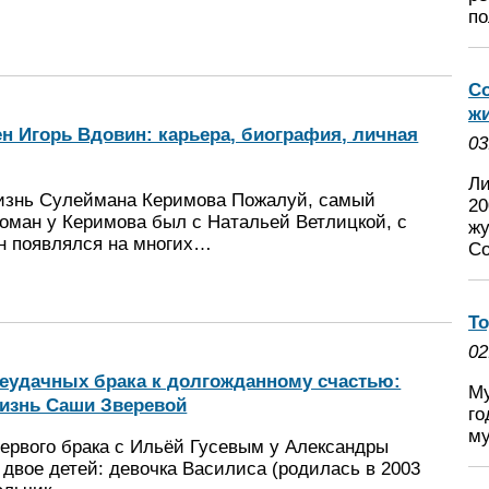
по
С
жи
н Игорь Вдовин: карьера, биография, личная
03
Ли
изнь Сулеймана Керимова Пожалуй, самый
20
роман у Керимова был с Натальей Ветлицкой, с
жу
он появлялся на многих…
Со
То
02
неудачных брака к долгожданному счастью:
Му
изнь Саши Зверевой
го
му
первого брака с Ильёй Гусевым у Александры
двое детей: девочка Василиса (родилась в 2003