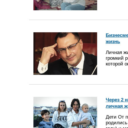
Бизнесме
жизнь
Личная ж
громкий 
которой 
Через 2 
личная ж
Дети От 
родились 