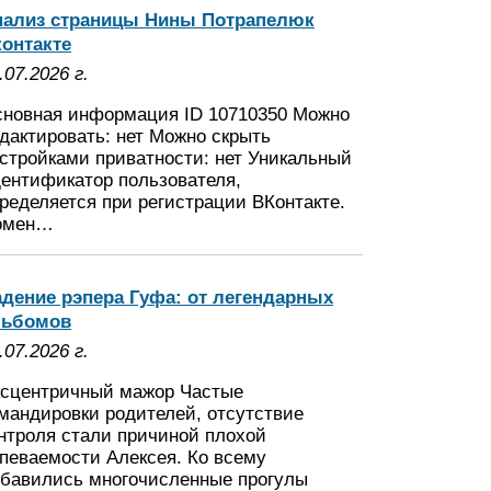
нализ страницы Нины Потрапелюк
онтакте
.07.2026 г.
новная информация ID 10710350 Можно
дактировать: нет Можно скрыть
стройками приватности: нет Уникальный
ентификатор пользователя,
ределяется при регистрации ВКонтакте.
омен…
дение рэпера Гуфа: от легендарных
льбомов
.07.2026 г.
сцентричный мажор Частые
мандировки родителей, отсутствие
нтроля стали причиной плохой
певаемости Алексея. Ко всему
бавились многочисленные прогулы