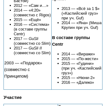
Бастой)
2012 — «Сам и…»
2013 — «Всё за 1 $»
2014 — «4:20»
(«Каспийский груз»
(совместно с Rigos)
при уч. Guf)
2015 — «Ещё»
2014 — «Яна» (Миша
2016 — «Cистема»
Крупин при уч. Guf)
(в составе группы
Centr)
В составе группы
2017 —
GuSli
(совместно со Slim)
Centr
2017 —
GuSli II
(совместно со Slim)
2014 — «Виражи»
2015 — «По-жести»
2003 — «Подарок»
2015 — «Гудини»
(при уч. «Каспийский
(совместно с
груз»)
Принципом)
2015 — «Нюни-2»
2016 — «Далеко»
Участие