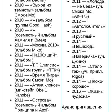
(альбом Басты)
2011 — «Холода
2010 — «Выход из
— не беда» (уч.
темноты» (альбом
Смоки Мо,
Смоки Мо)
«АК-47»)
2010 — «» (альбом
2012 —
группы Good Hash)
«Автолюбитель»
2010 — «»
2013 —
(совместный альбом
«Грустный»
Хамиля и Змея)
2014 —
2011 — «Москва 2010»
«Пешеход»
(альбом Miko)
2014 —
2011 — «На100ящий»
«Наверняка» (уч.
(альбом )
Джино)
2011 — «Т.Г.К.липсис»
2014 — «Стало
(альбом группы «ТГК»)
так» (уч. Крипл,
2011 — «Время Тигра»
Rigos)
(альбом Смоки Мо)
2014 — «Плохо-
2011 — «Атака клонов»
хорошо»
(микстейп Obe 1
2016 — «Жизнь
Kanobe)
чудесна»
2011 — «Острова»
(совместный альбом
Аудиоприглашения
Принципа и Apxi)