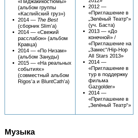
2012»
«Пиджакикостюмы»
2012 —
(альбом группы
«Приглашение в
«Каспийский груз»)
„Зелёный Театр“»
2014 —
The Best
(уч. Баста)
(сборник Slim’a)
2013 — «До
2014 — «Свежий
конечной» /
расслабон» (альбом
«Приглашение на
Кравца)
„Замес“/Hip-Hop
2014 — «По Низам»
All Stars 2013»
(альбом Зануды)
2014 —
2015 — «На реальных
«Приглашение в
событиях»
тур в поддержку
(совместный альбом
фильма
Rigos’a и BluntCath’a)
Gazgolder»
2014 —
«Приглашение в
„Зелёный Театр“»
Музыка