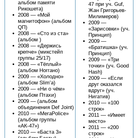
альбом памяти
47 при уч. Guf,
Рикошета)
Жан Григорьев-
2008 — «Мой
Милимеров)
магнитофон» (альбом
2009 —
QП)
«Зарисовки» (уч.
2008 — «Сто из ста»
Принцип)
(альбом )
2009 —
2008 — «Держись
«Братишка» (уч.
крепче» (микстейп
Принцип)
группы 25/17)
2009 — «Три
2008 — «Тёплый»
точки» (уч. Good
(альбом Ноггано)
Hash)
2009 — «Холодно»
2009 — «Если
(альбом Slim’a)
друг оказался
2009 — «Ни о чём»
вдруг» (уч.
(альбом Птахи)
Нигатив)
2009 — (альбом
2010 — «100
объединения Def Joint)
строк»
2010 — «МегаPolice»
2011 — «Имеет
(альбом группы
место»
«АК-47»)
2011 — «200
2010 — «Баста 3»
строк»