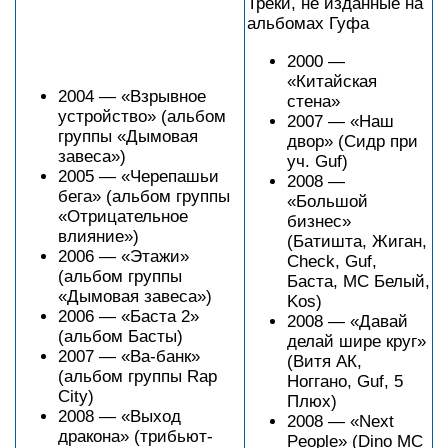
Треки, не изданные на
альбомах Гуфа
2000 —
«Китайская
2004 — «Взрывное
стена»
устройство» (альбом
2007 — «Наш
группы «Дымовая
двор» (Сидр при
завеса»)
уч. Guf)
2005 — «Черепашьи
2008 —
бега» (альбом группы
«Большой
«Отрицательное
бизнес»
влияние»)
(Батишта, Жиган,
2006 — «Этажи»
Check, Guf,
(альбом группы
Баста, MC Белый,
«Дымовая завеса»)
Kos)
2006 — «Баста 2»
2008 — «Давай
(альбом Басты)
делай шире круг»
2007 — «Ва-банк»
(Витя АК,
(альбом группы Rap
Ноггано, Guf, 5
City)
Плюх)
2008 — «Выход
2008 — «Next
дракона» (трибьют-
People» (Dino MC