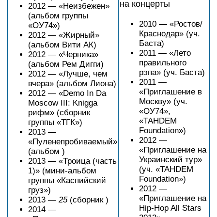
на концерты
2012 — «Неизбежен»
(альбом группы
2010 — «Ростов/
«ОУ74»)
Краснодар» (уч.
2012 — «Жирный»
Баста)
(альбом Вити АК)
2011 — «Лето
2012 — «Черника»
правильного
(альбом Рем Дигги)
рэпа» (уч. Баста)
2012 — «Лучше, чем
2011 —
вчера» (альбом Лиона)
«Приглашение в
2012 — «Demo In Da
Москву» (уч.
Moscow III: Knigga
«ОУ74»,
рифм» (сборник
«ТАНDEM
группы «ТГК»)
Foundation»)
2013 —
2012 —
«Пуленепробиваемый»
«Приглашение на
(альбом )
Украинский тур»
2013 — «Троица (часть
(уч. «ТАНDEM
1)» (мини-альбом
Foundation»)
группы «Каспийский
2012 —
груз»)
«Приглашение на
2013 —
25
(сборник )
Hip-Hop All Stars
2014 —