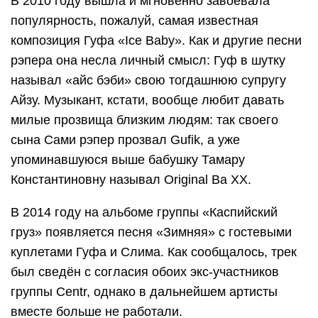
В 2010 году вышла и мгновенно завоевала
популярность, пожалуй, самая известная
композиция Гуфа «Ice Baby». Как и другие песни
рэпера она несла личный смысл: Гуф в шутку
называл «айс бэби» свою тогдашнюю супругу
Айзу. Музыкант, кстати, вообще любит давать
милые прозвища близким людям: так своего
сына Сами рэпер прозвал Gufik, а уже
упоминавшуюся выше бабушку Тамару
Константиновну называл Original Ba XX.
В 2014 году на альбоме группы «Каспийский
груз» появляется песня «Зимняя» с гостевыми
куплетами Гуфа и Слима. Как сообщалось, трек
был сведён с согласия обоих экс-участников
группы Centr, однако в дальнейшем артисты
вместе больше не работали.