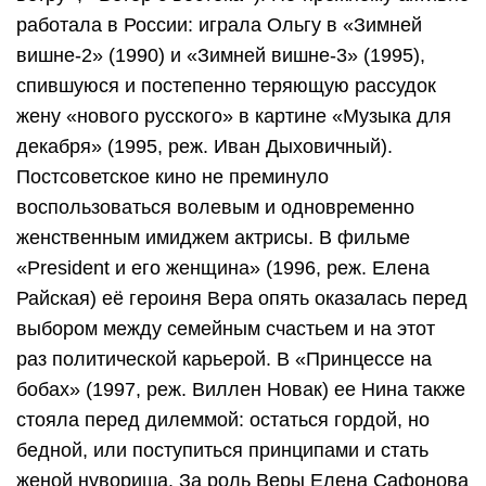
работала в России: играла Ольгу в «Зимней
вишне-2» (1990) и «Зимней вишне-3» (1995),
спившуюся и постепенно теряющую рассудок
жену «нового русского» в картине «Музыка для
декабря» (1995, реж. Иван Дыховичный).
Постсоветское кино не преминуло
воспользоваться волевым и одновременно
женственным имиджем актрисы. В фильме
«President и его женщина» (1996, реж. Елена
Райская) её героиня Вера опять оказалась перед
выбором между семейным счастьем и на этот
раз политической карьерой. В «Принцессе на
бобах» (1997, реж. Виллен Новак) ее Нина также
стояла перед дилеммой: остаться гордой, но
бедной, или поступиться принципами и стать
женой нувориша. За роль Веры Елена Сафонова