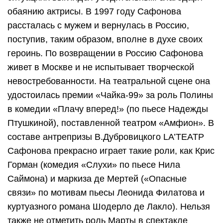
обаянию актрисы. В 1997 году Сафонова
рассталась с мужем и вернулась в Россию,
поступив, таким образом, вполне в духе своих
героинь. По возвращении в Россию Сафонова
живет в Москве и не испытывает творческой
невостребованности. На театральной сцене она
удостоилась премии «Чайка-99» за роль Полины
в комедии «Плачу вперед!» (по пьесе Надежды
Птушкиной), поставленной театром «Амфион». В
составе антрепризы В.Дубровицкого LA’ТЕАТР
Сафонова прекрасно играет такие роли, как Крис
Горман (комедия «Слухи» по пьесе Нила
Саймона) и маркиза де Мертей («Опасные
связи» по мотивам пьесы Леонида Филатова и
куртуазного романа Шодерло де Лакло). Нельзя
также не отметить роль Марты в спектакле