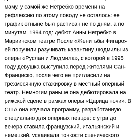
маму, у самой же Нетребко времени на
рефлексию по этому поводу не осталось: ее
график отныне был расписан не по дням, а по
минутам. 1994 год: дебют Анны Нетребко в
Мариинском театре После «Женитьбы Фигаро»
ей поручили разучивать кавантину Людмилы из
оперы «Руслан и Людмила», с которой в 1995
году девушка выступила перед жителями Сан-
Франциско, после чего ее пригласили на
трехмесячную стажировку в местный оперный
театр. Немногим раньше она дебютировала на
рижской сцене в рамках оперы «Царица ночи». В
США она изучала программу, разработанную
специально для оперных певцов: с утра до
вечера ставила французский, итальянский и
немецкий, усваивала тонкости сценического