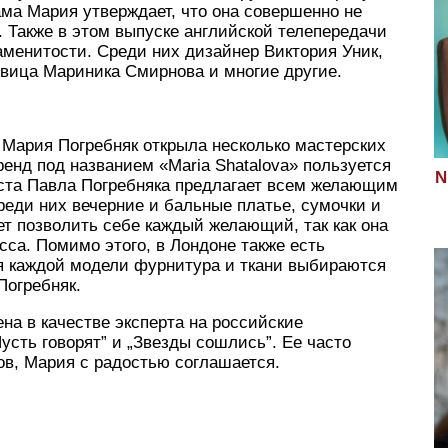
ама Мария утверждает, что она совершенно не
х. Также в этом выпуске английской телепередачи
аменитости. Среди них дизайнер Виктория Уник,
ьвица Мариника Смирнова и многие другие.
 Мария Погребняк открыла несколько мастерских
ренд под названием «Maria Shatalova» пользуется
N
ста Павла Погребняка предлагает всем желающим
еди них вечерние и бальные платье, сумочки и
т позволить себе каждый желающий, так как она
сса. Помимо этого, в Лондоне также есть
ля каждой модели фурнитура и ткани выбираются
Погребняк.
а в качестве эксперта на российские
усть говорят” и „Звезды сошлись”. Ее часто
ов, Мария с радостью соглашается.