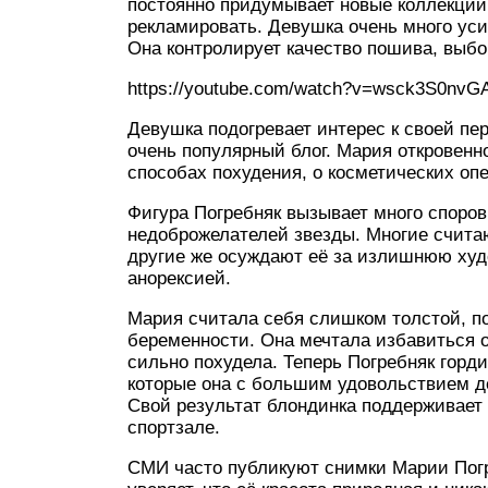
постоянно придумывает новые коллекции
рекламировать. Девушка очень много уси
Она контролирует качество пошива, выбо
https://youtube.com/watch?v=wsck3S0nvG
Девушка подогревает интерес к своей пер
очень популярный блог. Мария откровенн
способах похудения, о косметических оп
Фигура Погребняк вызывает много споров
недоброжелателей звезды. Многие считаю
другие же осуждают её за излишнюю худо
анорексией.
Мария считала себя слишком толстой, по
беременности. Она мечтала избавиться о
сильно похудела. Теперь Погребняк горд
которые она с большим удовольствием де
Свой результат блондинка поддерживает 
спортзале.
СМИ часто публикуют снимки Марии Погр