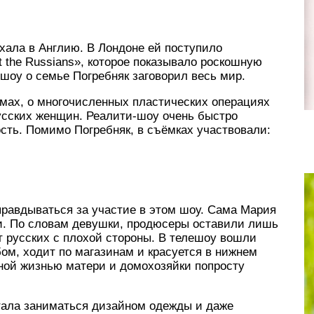
хала в Англию. В Лондоне ей поступило
 the Russians», которое показывало роскошную
шоу о семье Погребняк заговорил весь мир.
омах, о многочисленных пластических операциях
усских женщин. Реалити-шоу очень быстро
сть. Помимо Погребняк, в съёмках участвовали:
правдываться за участие в этом шоу. Сама Мария
ли. По словам девушки, продюсеры оставили лишь
т русских с плохой стороны. В телешоу вошли
бом, ходит по магазинам и красуется в нижнем
чной жизнью матери и домохозяйки попросту
тала заниматься дизайном одежды и даже