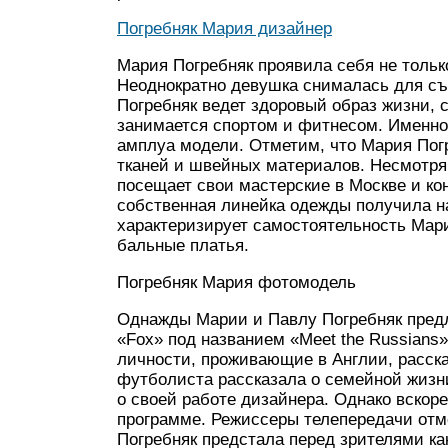
Погребняк Мария дизайнер
Мария Погребняк проявила себя не только
Неоднократно девушка снималась для съе
Погребняк ведет здоровый образ жизни, 
занимается спортом и фитнесом. Именно
амплуа модели. Отметим, что Мария Пог
тканей и швейных материалов. Несмотря 
посещает свои мастерские в Москве и кон
собственная линейка одежды получила н
характеризирует самостоятельность Мари
бальные платья.
Погребняк Мария фотомодель
Однажды Марии и Павлу Погребняк предл
«Fox» под названием «Meet the Russians»
личности, проживающие в Англии, расск
футболиста рассказала о семейной жизни
о своей работе дизайнера. Однако вскоре
программе. Режиссеры телепередачи отмо
Погребняк предстала перед зрителями как