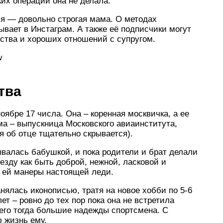
ких операций она не делала.
ия — довольно строгая мама. О методах
ывает в Инстаграм. А также её подписчики могут
ства и хороших отношений с супругом.
w
тва
ябре 17 числа. Она – коренная москвичка, а ее
а – выпускница Московского авиаинститута,
 об отце тщательно скрывается).
валась бабушкой, и пока родители и брат делали
езду как быть доброй, нежной, ласковой и
 ей манеры настоящей леди.
анялась иконописью, тратя на новое хобби по 5-6
ет – ровно до тех пор пока она не встретила
его тогда большие надежды спортсмена. С
 жизнь ему.