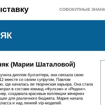
ыставку
СОВОКУПНЫЕ ЗНАН
НЯК
няк (Марии Шаталовой)
лучила диплом бухгалтера, она связала свою
12 вместе со своим супругом, Павлом
, где началась ее творческая карьера. Она стала
играл в составе команд «Фулхэм» и «Рединг».
нер, создавала красивые коллекции вечерних
кции для различного бюджета. Мария начала
ласса и над линией vip-моделей.