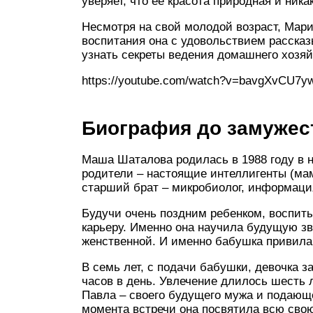
уверяет, что её красота природная и ника
Несмотря на свой молодой возраст, Мар
воспитания она с удовольствием рассказ
узнать секреты ведения домашнего хозяй
https://youtube.com/watch?v=bavgXvCU7y
Биография до замужес
Маша Шаталова родилась в 1988 году в но
родители – настоящие интеллигенты (мам
старший брат – микробиолог, информация
Будучи очень поздним ребенком, воспиты
карьеру. Именно она научила будущую зв
женственной. И именно бабушка привила
В семь лет, с подачи бабушки, девочка з
часов в день. Увлечение длилось шесть л
Павла – своего будущего мужа и подающ
момента встречи она посвятила всю свою