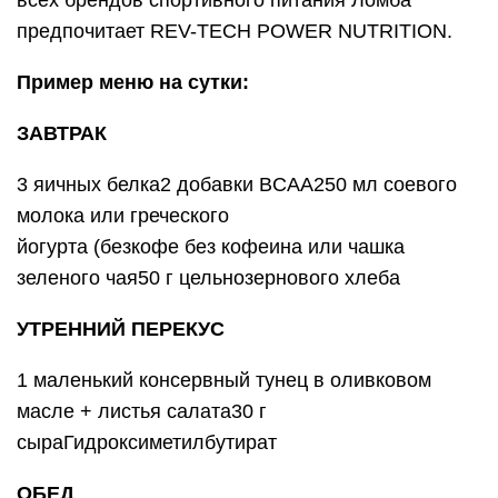
всех брендов спортивного питания Ломба
предпочитает REV-TECH POWER NUTRITION.
Пример меню на сутки:
ЗАВТРАК
3 яичных белка2 добавки BCAA250 мл соевого
молока или греческого
йогурта (безкофе без кофеина или чашка
зеленого чая50 г цельнозернового хлеба
УТРЕННИЙ ПЕРЕКУС
1 маленький консервный тунец в оливковом
масле + листья салата30 г
сыраГидроксиметилбутират
ОБЕД