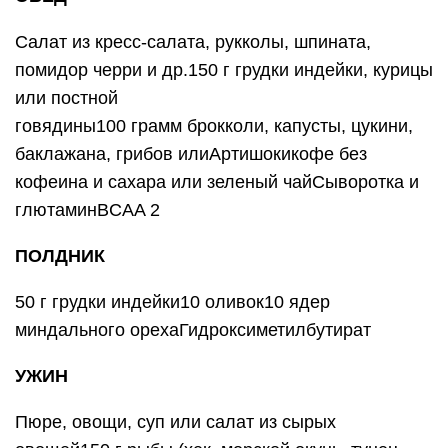
Салат из кресс-салата, рукколы, шпината,
помидор черри и др.150 г грудки индейки, курицы
или постной
говядины100 грамм брокколи, капусты, цукини,
баклажана, грибов илиАртишокикофе без
кофеина и сахара или зеленый чайСыворотка и
глютаминBCAA 2
ПОЛДНИК
50 г грудки индейки10 оливок10 ядер
миндального орехаГидроксиметилбутират
УЖИН
Пюре, овощи, суп или салат из сырых