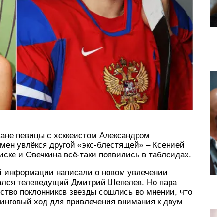
омане певицы с хоккеистом Александром
мен увлёкся другой «экс-блестящей» – Ксенией
ске и Овечкина всё-таки появились в таблоидах.
ой информации написали о новом увлечении
зался телеведущий Дмитрий Шепелев. Но пара
нство поклонников звезды сошлись во мнении, что
тинговый ход для привлечения внимания к двум