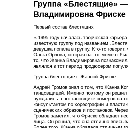
Группа «Блестящие» —
Владимировна Фриске
Первый состав блестящих
В 1995 году началась творческая карье
известную группу под названием „Блестя
девушка попала в группу. Кто-то говорит
Ольга Орлова, которая на тот момент бы
то, что Жанна Владимировна познакоми
являлся в тот период продюсером попул
Группа блестящие с Жанной Фриске
Андрей Громов знал о том, что Жанна К
танцовщицей. Именно поэтому он решил п
нуждались в постановщике номеров на т
консультантом по хореографии и пласти
сценических образов и постановок. Чере
Громов заметил, что Фриске обладает не
лица. Он решил, что она отлично вписыв
Более того, Жанна обладала отличным го