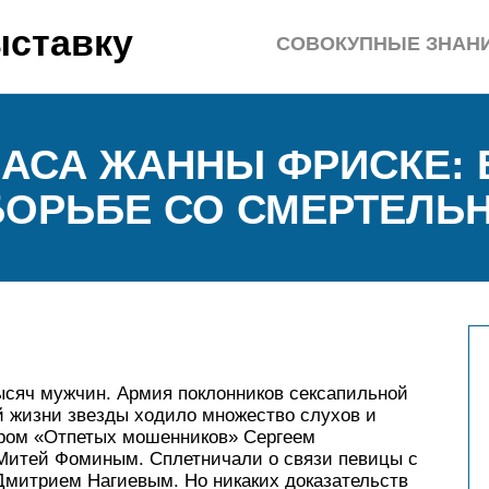
ыставку
СОВОКУПНЫЕ ЗНАН
ЧАСА ЖАННЫ ФРИСКЕ: 
БОРЬБЕ СО СМЕРТЕЛЬ
сяч мужчин. Армия поклонников сексапильной
й жизни звезды ходило множество слухов и
ером «Отпетых мошенников» Сергеем
 Митей Фоминым. Сплетничали о связи певицы с
Дмитрием Нагиевым. Но никаких доказательств