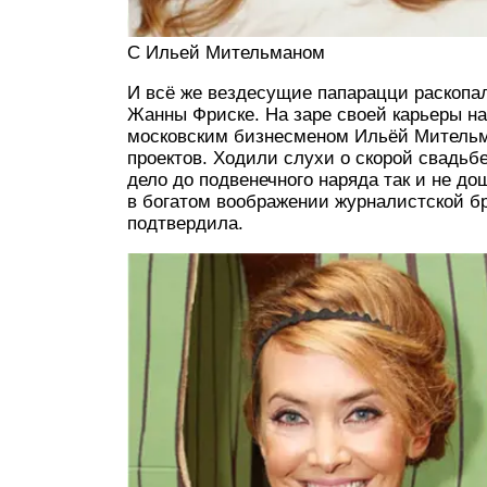
C Ильей Мительманом
И всё же вездесущие папарацци раскоп
Жанны Фриске. На заре своей карьеры н
московским бизнесменом Ильёй Мительм
проектов. Ходили слухи о скорой свадьбе
дело до подвенечного наряда так и не д
в богатом воображении журналистской бр
подтвердила.