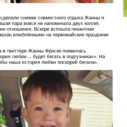
 сделали снимки совместного отдыха Жанны и
шая пара вовсе не напоминала двух коллег,
ие отношения. Вскоре всплыла пикантная
аказан влюблёнными на первомайские праздники
а в твиттере Жанны Фриске появилась
ория любви… будет бегать в подгузниках». На
обы наша история любви поскорей бегала».