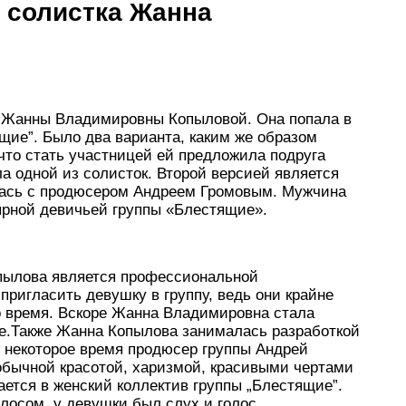
 солистка Жанна
ра Жанны Владимировны Копыловой. Она попала в
щие”. Было два варианта, каким же образом
, что стать участницей ей предложила подруга
ла одной из солисток. Второй версией является
лась с продюсером Андреем Громовым. Мужчина
ярной девичьей группы «Блестящие».
опылова является профессиональной
ригласить девушку в группу, ведь они крайне
о время. Вскоре Жанна Владимировна стала
ке.Также Жанна Копылова занималась разработкой
з некоторое время продюсер группы Андрей
обычной красотой, харизмой, красивыми чертами
ается в женский коллектив группы „Блестящие”.
лосом, у девушки был слух и голос.