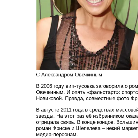
C Александром Овечкиным
В 2006 году вип-тусовка заговорила о р
Овечкиным. И опять «фальстарт»: спортс
Новиковой. Правда, совместные фото Фри
В августе 2011 года в средствах массов
звезды. На этот раз её избранником ока
отрицала связь. В конце концов, больши
роман Фриске и Шепелева – некий марке
медиа-персонам.