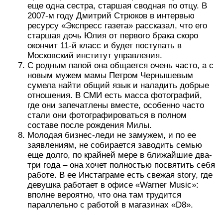
еще одна сестра, старшая сводная по отцу. В
2007-м году Дмитрий Стрюков в интервью
ресурсу «Экспресс газета» рассказал, что его
старшая дочь Юлия от первого брака скоро
окончит 11-й класс и будет поступать в
Московский институт управления.
С родным папой она общается очень часто, а с
новым мужем мамы Петром Чернышевым
сумела найти общий язык и наладить добрые
отношения. В СМИ есть масса фотографий,
где они запечатлены вместе, особенно часто
стали они фотографироваться в полном
составе после рождения Милы.
Молодая бизнес-леди не замужем, и по ее
заявлениям, не собирается заводить семью
еще долго, по крайней мере в ближайшие два-
три года – она хочет полностью посвятить себя
работе. В ее Инстаграме есть свежая story, где
девушка работает в офисе «Warner Music»:
вполне вероятно, что она там трудится
параллельно с работой в магазинах «D8».