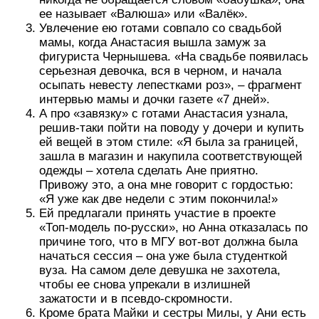
ее называет «Валюша» или «Валёк».
Увлечение ею готами совпало со свадьбой
мамы, когда Анастасия вышла замуж за
фигуриста Чернышева. «На свадьбе появилась
серьезная девочка, вся в черном, и начала
осыпать невесту лепестками роз», – фрагмент
интервью мамы и дочки газете «7 дней».
А про «завязку» с готами Анастасия узнала,
решив-таки пойти на поводу у дочери и купить
ей вещей в этом стиле: «Я была за границей,
зашла в магазин и накупила соответствующей
одежды – хотела сделать Ане приятно.
Привожу это, а она мне говорит с гордостью:
«Я уже как две недели с этим покончила!»
Ей предлагали принять участие в проекте
«Топ-модель по-русски», но Анна отказалась по
причине того, что в МГУ вот-вот должна была
начаться сессия – она уже была студенткой
вуза. На самом деле девушка не захотела,
чтобы ее снова упрекали в излишней
зажатости и в псевдо-скромности.
Кроме брата Майки и сестры Милы, у Ани есть