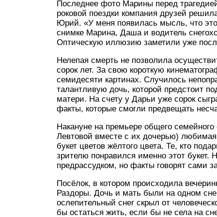
Последнее фото Марины перед трагедией.
роковой поездки компания друзей решил
Юрий. «У меня появилась мысль, что это
снимке Марина, Даша и водитель снегох
Оптическую иллюзию заметили уже после
Нелепая смерть не позволила осуществи
сорок лет. За свою короткую кинематогр
семидесяти картинах. Случилось непопра
талантливую дочь, которой предстоит по
матери. На счету у Дарьи уже сорок сыг
факты, которые смогли предвещать несч
Накануне на премьере общего семейного
Левтовой вместе с их дочерью) любимая
букет цветов жёлтого цвета. Те, кто пода
зрителю понравился именно этот букет. Н
предрассудком, но факты говорят сами за
Посёлок, в котором происходила вечерин
Раздоры. Дочь и мать были на одном сне
ослепительный снег скрыл от человеческо
бы остаться жить, если бы не села на сн