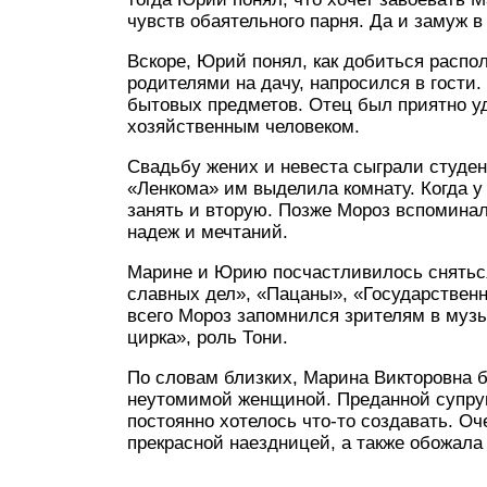
чувств обаятельного парня. Да и замуж в
Вскоре, Юрий понял, как добиться распо
родителями на дачу, напросился в гости
бытовых предметов. Отец был приятно уд
хозяйственным человеком.
Свадьбу жених и невеста сыграли студе
«Ленкома» им выделила комнату. Когда 
занять и вторую. Позже Мороз вспоминал
надеж и мечтаний.
Марине и Юрию посчастливилось сняться
славных дел», «Пацаны», «Государственн
всего Мороз запомнился зрителям в муз
цирка», роль Тони.
По словам близких, Марина Викторовна б
неутомимой женщиной. Преданной супруг
постоянно хотелось что-то создавать. Оч
прекрасной наездницей, а также обожала