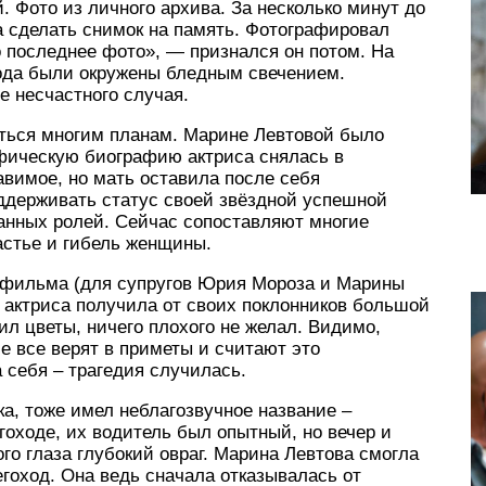
 Фото из личного архива. За несколько минут до
а сделать снимок на память. Фотографировал
 последнее фото», — признался он потом. На
ода были окружены бледным свечением.
 несчастного случая.
ться многим планам. Марине Левтовой было
афическую биографию актриса снялась в
вимое, но мать оставила после себя
ддерживать статус своей звёздной успешной
ранных ролей. Сейчас сопоставляют многие
астье и гибель женщины.
 фильма (для супругов Юрия Мороза и Марины
 актриса получила от своих поклонников большой
рил цветы, ничего плохого не желал. Видимо,
е все верят в приметы и считают это
 себя – трагедия случилась.
ка, тоже имел неблагозвучное название –
гоходе, их водитель был опытный, но вечер и
го глаза глубокий овраг. Марина Левтова смогла
егоход. Она ведь сначала отказывалась от