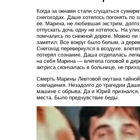
Когда за окнами стали сгущаться сумерк
снегоходах. Даше хотелось погонять по з
ее. Марина, не любившая экстрим, долго
отпускать дочь одну не хотелось. На ули
помчались по снежной дороге. Можно ли 
заметил. Все вокруг было белым, а дерев
Снегоход перевернулся в воздухе, влетел
потерял сознание, Даша отделалась легк
на себя Марина — влетела головой в де
актриса скончалась в больнице, не прихо
Смерть Марины Левтовой окутана тайной
совпадения. Незадолго до трагедии Даше
машине с обрыва. Да и Юрий признался, 
места. Было предчувствие беды.