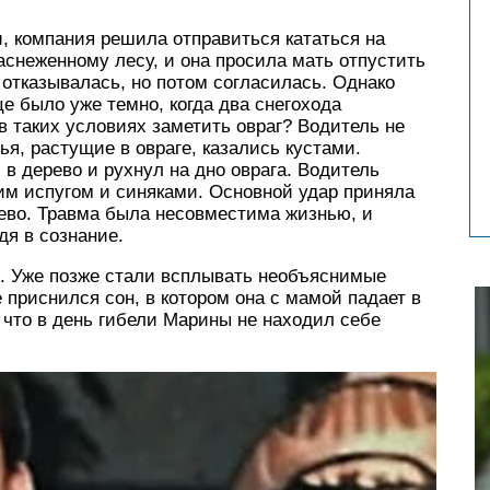
и, компания решила отправиться кататься на
аснеженному лесу, и она просила мать отпустить
 отказывалась, но потом согласилась. Однако
це было уже темно, когда два снегохода
в таких условиях заметить овраг? Водитель не
ья, растущие в овраге, казались кустами.
 в дерево и рухнул на дно оврага. Водитель
им испугом и синяками. Основной удар приняла
рево. Травма была несовместима жизнью, и
дя в сознание.
. Уже позже стали всплывать необъяснимые
 приснился сон, в котором она с мамой падает в
что в день гибели Марины не находил себе