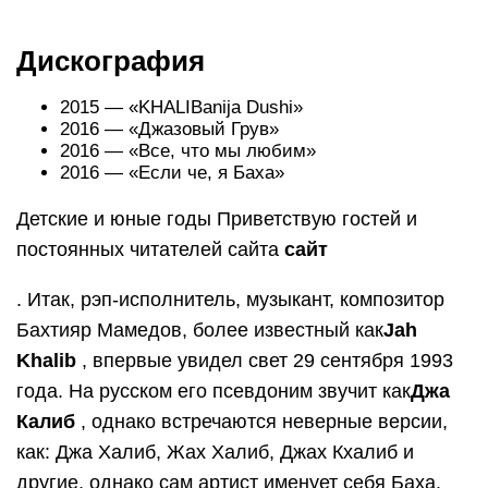
Дискография
2015 — «KHALIBanija Dushi»
2016 — «Джазовый Грув»
2016 — «Все, что мы любим»
2016 — «Если че, я Баха»
Детские и юные годы Приветствую гостей и
постоянных читателей сайта
сайт
. Итак, рэп-исполнитель, музыкант, композитор
Бахтияр Мамедов, более известный как
Jah
Khalib
, впервые увидел свет 29 сентября 1993
года. На русском его псевдоним звучит как
Джа
Калиб
, однако встречаются неверные версии,
как: Джа Халиб, Жах Халиб, Джах Кхалиб и
другие, однако сам артист именует себя Баха.