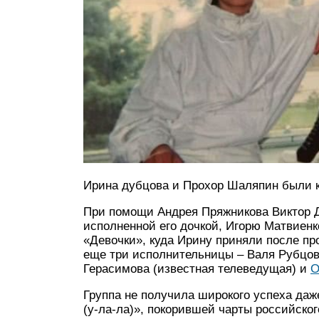
Ирина дубцова и Прохор Шаляпин были 
При помощи Андрея Пряжникова Виктор Ду
исполненной его дочкой, Игорю Матвиенко
«Девочки», куда Ирину приняли после пр
еще три исполнительницы – Валя Рубцов
Герасимова (известная телеведущая) и
О
Группа не получила широкого успеха даж
(у-ла-ла)», покорившей чарты российско