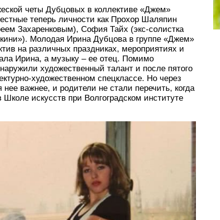
ужеской четы Дубцовых в коллективе «Джем»
вестные теперь личности как Прохор Шаляпин
еем Захаренковым), София Тайх (экс-солистка
окини»). Молодая Ирина Дубцова в группе «Джем»
ктив на различных праздниках, мероприятиях и
ала Ирина, а музыку – ее отец. Помимо
бнаружили художественный талант и после пятого
ектурно-художественном спецклассе. Но через
 нее важнее, и родители не стали перечить, когда
 Школе искусств при Волгоградском институте