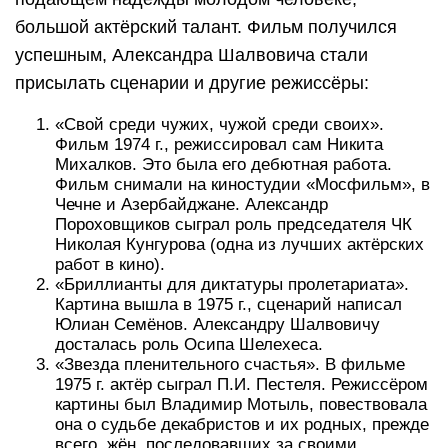
большой актёрский талант. Фильм получился
успешным, Александра Шалвовича стали
присылать сценарии и другие режиссёры:
«Свой среди чужих, чужой среди своих».
Фильм 1974 г., режиссировал сам Никита
Михалков. Это была его дебютная работа.
Фильм снимали на киностудии «Мосфильм», в
Чечне и Азербайджане. Александр
Пороховщиков сыграл роль председателя ЧК
Николая Кунгурова (одна из лучших актёрских
работ в кино).
«Бриллианты для диктатуры пролетариата».
Картина вышла в 1975 г., сценарий написал
Юлиан Семёнов. Александру Шалвовичу
досталась роль Осипа Шелехеса.
«Звезда пленительного счастья». В фильме
1975 г. актёр сыграл П.И. Пестеля. Режиссёром
картины был Владимир Мотыль, повествовала
она о судьбе декабристов и их родных, прежде
всего, жён, последовавших за своими