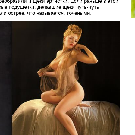
реобразили и щеки артистки. Если раньше в этой
ые подушечки, делавшие щеки чуть-чуть
ли острее, что называется, точеными.