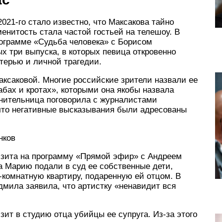
2021-го стало известно, что Максакова тайно
енитость стала частой гостьей на телешоу. В
ограмме «Судьба человека» с Борисом
 три выпуска, в которых певица откровенно
терью и личной трагедии.
аксаковой. Многие российские зрители назвали ее
абах и кротах», которыми она якобы назвала
лнительница поговорила с журналистами
что негативные высказывания были адресованы
нков
изита на программу «Прямой эфир» с Андреем
а Марию подали в суд ее собственные дети,
комнатную квартиру, подаренную ей отцом. В
дмила заявила, что артистку «ненавидит вся
ит в студию отца убийцы ее супруга. Из-за этого