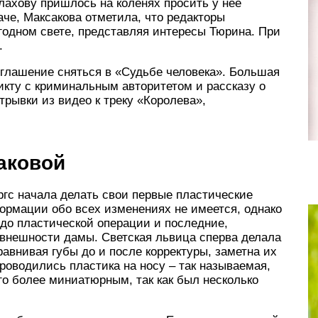
лахову пришлось на коленях просить у нее
че, Максакова отметила, что редакторы
годном свете, представляя интересы Тюрина. При
.
иглашение сняться в «Судьбе человека». Большая
кту с криминальным авторитетом и рассказу о
трывки из видео к треку «Королева»,
аковой
гс начала делать свои первые пластические
ормации обо всех изменениях не имеется, однако
до пластической операции и последние,
 внешности дамы. Светская львица сперва делала
равнивая губы до и после корректуры, заметна их
оводились пластика на носу – так называемая,
го более миниатюрным, так как был несколько