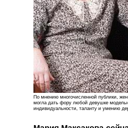
По мнению многочисленной публики, женщ
могла дать фору любой девушке модельн
индивидуальности, таланту и умению де
Мария Максакова сейч