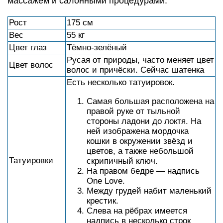
массажем и салонными процедурами.
Рост
175 см
Вес
55 кг
Цвет глаз
Тёмно-зелёный
Русая от природы, часто меняет цвет
Цвет волос
волос и причёски. Сейчас шатенка
Есть несколько татуировок.
Самая большая расположена на
правой руке от тыльной
стороны ладони до локтя. На
ней изображена мордочка
кошки в окружении звёзд и
цветов, а также небольшой
Татуировки
скрипичный ключ.
На правом бедре — надпись
One Love.
Между грудей набит маленький
крестик.
Слева на рёбрах имеется
надпись в несколько строк