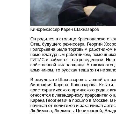
Кинорежиссер Карен Шахназаров
Он родился в столице Краснодарского кра
Отец будущего режиссера, Георгий Хосро
Григорьевна была торговым работником 
номенклатурным работником, помощником
ГИТИС и займется театроведением. Но в 
собственной жилплощади. А так как оте
армянином, то русская теща зятя не жало
В результате Шахназаров-старший отправ
биография Карена Шахназарова. Кстати, 
аристократического армянского рода кня
относятся к легендарному прародителю а
Карена Георгиевича прошло в Москве. В 
начиная от политиков и заканчивая арти
Любимова, Людмилы Целиковской, Влади