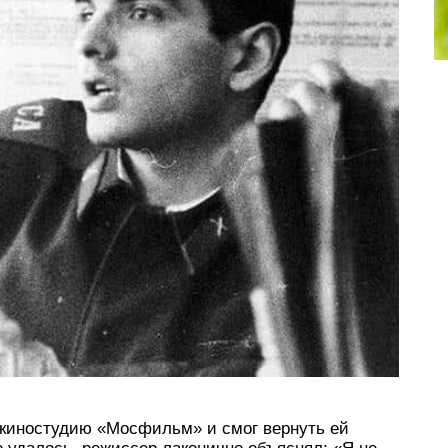
л киностудию «Мосфильм» и смог вернуть ей