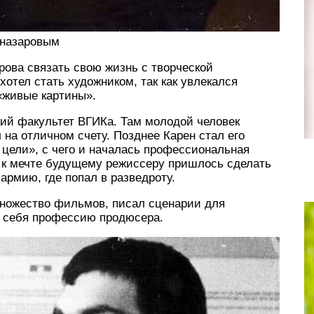
хназаровым
ова связать свою жизнь с творческой
отел стать художником, так как увлекался
«живые картины».
кий факультет ВГИКа. Там молодой человек
л на отличном счету. Позднее Карен стал его
цели», с чего и началась профессиональная
 к мечте будущему режиссеру пришлось сделать
армию, где попал в разведроту.
ножество фильмов, писал сценарии для
я себя профессию продюсера.