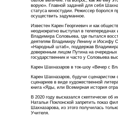
былое величие. На вопрос, как же ему эт
ворую». Главной задачей для себя Шахна
статуса киностудии. Режиссер боролся 
осуществить задуманное.
Известен Карен Георгиевич и как общест
неоднократно выступал в телепередачах 
Владимира Соловьева, где пытался восс
деятелям Владимиру Ленину и Иосифу Ст
«Народный штаб», поддержав Владимира 
доверенным лицом Путина на очередных 
государственник и часто у Соловьева вы
Карен Шахназаров в ток-шоу «Вечер с 
Карен Шахназаров, будучи сценаристом 
сценариев в виде художественной литера
книга «Яды, или Всемирная история отр
В 2020 году высказался скептически об 
Натальи Поклонской запретить показ фи
Шахназарова, из этого получилась тольк
Учителя.