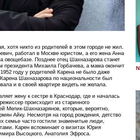
я, хотя никто из родителей в этом городе не жил.
евич, работал в Москве юристом, а его жена Анна
на овощебазе. Позднее отец Шахназарова станет
 президента Михаила Горбачева, а мама окончит
N
1952 году у родителей Карена не было даже
ц Карена Шахназарова по национальности был
вала и в своей квартире видеть не желала.
ляет жену к сестре в Краснодар, где и началась
режиссер происходит из старинного
зей Мелик-Шахназарянов, которые, вероятно,
рмян Айку. Несмотря на город рождения, детство
их семье часто гостили знаменитые люди,
стами. Карен вспоминает о визитах Юрия
мира Высоцкого, Анатолия Эфроса.