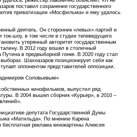
о удалось, режиссер лаконично объяснял: «Я не
заров поставил сохранение государственного
против приватизации «Мосфильма» и ему удалось
венный деятель. Он сторонник «левых» партий и
и ток-шоу, в том числе в студии телеведущего
тановить утерянный авторитет государственным
алину. В 2012 году вошел в столичный
Путина в предвыборной гонке. В 2020 году стал
выборах. Шахназаров позиционирует себя как
ступает оппонентом представителей оппозиции.
Владимиром Соловьевым»
собственных кинофильмов, выпустил ряд
туры. В 2004 вышел сборник «Курьер», в 2010 –
авлений».
инициативе депутата Государственной Думы
льма «Матильда». По мнению Карена
о бесплатная реклама кинокартины Алексея