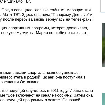
але “Динамо ТВ”.
 Орзул освещала главные события мероприятия.
 Матч-ТВ”. Здесь она вела “Панораму Дня Live” и
оду после перерыва вновь вернулась на телеэкраны.
щих спортивных программ, которая доказывает,
е не хуже мужчины. Мария не любит раскрывать
зными видами спорта, а позднее увлеклась
иверситета в родной Казани она поступила в
иовещания Останкино.
стве ведущей случилось в 2011 году. Ирина стала
е “Все включено” на канале Россия-2. Затем она
была ведущей программы о хоккее “Основной