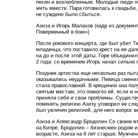
песен и возлюбленным. Молодые люди по
жить вместе. Пара готовилась к свадьбе
не суждено было сбыться.
Азиза и Игорь Малахов (кадр из докумен
Поверженный в бою»)
После рокового концерта, где был убит 
младенца, что поставило крест на ее д
на до и после этой даты. Горе объедини
2 года: со временем Игорь начал сильно 
Позднее артистка еще несколько раз пыт
оказывались неудачными. Певица сменил
стала православной. В крещении она пол
святым местам, это помогло ей, если и н
приняла себя и свои проблемы. Существу
поменять религию Азизу уговорил ее сл
был увлечен религией, для него вопрос 
Азиза и Александр Бродолин Со своим в
на Кипре. Бродолин – бизнесмен родом и
возрасте, Азиза на 6 лет старше. Мужчин