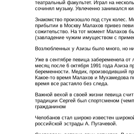
театральный факультет. Играл на нескол
сочинял музыку. Увлеченно занимался ки
Знакомство произошло под стук колес. М
прибытии в Москву Малахов привез певи
сожительство. На тот момент Малахов б
(завладение чужим имуществом с примен
Возлюбленных у Азизы было много, но 
Уже в сентябре певица забеременела от 
месяц после 6 октября 1991 года Азиза п
беременности. Медик, производивший при
Какое-то время Малахов и Мухамедова п
время все растаяло без следа.
Важной вехой в своей жизни певица счит
традиции Сергей был спортсменом (чемп
гражданином
Челобанов стал широко известен широкой
российской эстрады А. Пугачевой.