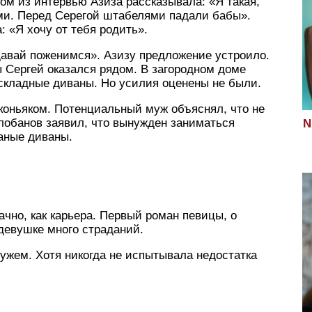
ом из интервью Азиза рассказывала: «Я такая,
ми. Перед Серегой штабелями падали бабы».
 «Я хочу от тебя родить».
давай поженимся». Азизу предложение устроило.
 Сергей оказался рядом. В загородном доме
аскладные диваны. Но усилия оценены не были.
коньяком. Потенциальный муж объяснял, что не
елобанов заявил, что вынужден заниматься
N
аные диваны.
ачно, как карьера. Первый роман певицы, о
 девушке много страданий.
мужем. Хотя никогда не испытывала недостатка