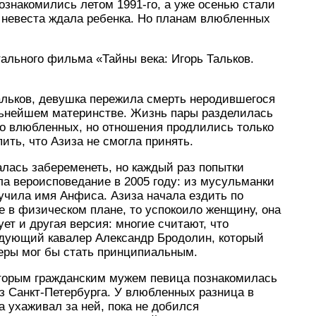
знакомились летом 1991-го, а уже осенью стали
, невеста ждала ребенка. Но планам влюбленных
тального фильма «Тайны века: Игорь Тальков.
Тальков, девушка пережила смерть неродившегося
альнейшем материнстве. Жизнь пары разделилась
ло влюбленных, но отношения продлились только
пить, что Азиза не смогла принять.
алась забеременеть, но каждый раз попытки
а вероисповедание в 2005 году: из мусульманки
учила имя Анфиса. Азиза начала ездить по
е в физическом плане, то успокоило женщину, она
ет и другая версия: многие считают, что
едующий кавалер Александр Бродолин, который
веры мог бы стать принципиальным.
торым гражданским мужем певица познакомилась
з Санкт-Петербурга. У влюбленных разница в
а ухаживал за ней, пока не добился