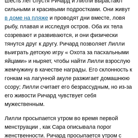
Шесть лет спустя Ричард и Лилли вырастают
сильными и красивыми подростками. Они живут
в доме на пляже
и проводят дни вместе, ловя
рыбу, плавая и исследуя остров. Оба их тела
созревают и развиваются, и они физически
тянутся друг к другу. Ричард позволяет Лилли
выиграть детскую игру « Охота за пасхальными
яйцами» и ныряет, чтобы найти Лилли взрослую
жемчужину в качестве награды. Его склонность к
гонкам на лагунной акуле разжигает домашнюю
ссору; Лилли считает его безрассудным, но из-за
его живости Ричард чувствует себя
мужественным.
Лилли просыпается утром во время первой
менструации , как Сара описывала порог
женственности. Ричард просыпается утром с