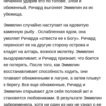
нечаянно ударив его по голове. Злой и
обиженный, Ричард выгоняет Эммелин из их
убежища.
Эммелин случайно наступает на ядовитую
каменную рыбу . Ослабленная ядом, она
умоляет Ричарда «отвести ее к Богу». Ричард
переносит ее на другую сторону острова и
кладет на алтарь, вознося молитву. Эммелин
выздоравливает, и Ричард признает, что боится
ее потерять. После того, как Эммелин
восстанавливает способность ходить, они
плавают обнаженными в лагуне, а затем плывут
к берегу. Все еще обнаженные, Ричард и
Эммелин открывают для себя половой акт и
становятся любовниками. В результате Эммелин
забеременела, хотя ни один из них не узнал о ее