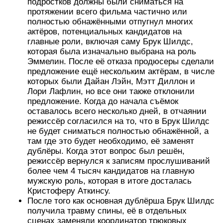
подростков должны были сниматься на
протяжении всего фильма частично или
полностью обнажёнными отпугнул многих
актёров, потенциальных кандидатов на
главные роли, включая саму Брук Шилдс,
которая была изначально выбрана на роль
Эммелин. После её отказа продюсеры сделали
предложение ещё нескольким актёрам, в числе
которых были Дайан Лэйн, Мэтт Диллон и
Лори Лафлин, но все они также отклонили
предложение. Когда до начала съёмок
оставалось всего несколько дней, в отчаянии
режиссёр согласился на то, что в Брук Шилдс
не будет сниматься полностью обнажённой, а
там где это будет необходимо, её заменят
дублёры. Когда этот вопрос был решён,
режиссёр вернулся к записям прослушиваний
более чем 4 тысяч кандидатов на главную
мужскую роль, которая в итоге досталась
Кристоферу Аткинсу.
После того как основная дублёрша Брук Шилдс
получила травму спины, её в отдельных
сценах заменяли координатор трюковых