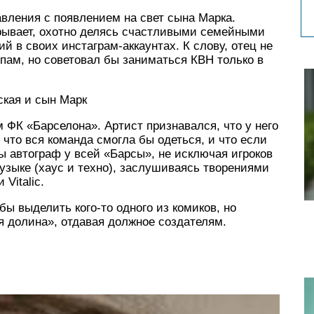
авления с появлением на свет сына Марка.
крывает, охотно делясь счастливыми семейными
 в своих инстаграм-аккаунтах. К слову, отец не
опам, но советовал бы заниматься КВН только в
ская и сын Марк
ФК «Барселона». Артист признавался, что у него
что вся команда смогла бы одеться, и что если
ы автограф у всей «Барсы», не исключая игроков
музыке (хаус и техно), заслушиваясь творениями
 Vitalic.
ы выделить кого-то одного из комиков, но
 долина», отдавая должное создателям.