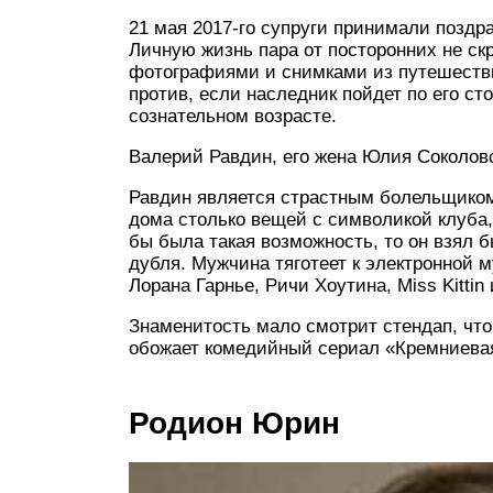
21 мая 2017-го супруги принимали поздр
Личную жизнь пара от посторонних не с
фотографиями и снимками из путешествий
против, если наследник пойдет по его ст
сознательном возрасте.
Валерий Равдин, его жена Юлия Соколов
Равдин является страстным болельщиком 
дома столько вещей с символикой клуба, 
бы была такая возможность, то он взял б
дубля. Мужчина тяготеет к электронной 
Лорана Гарнье, Ричи Хоутина, Miss Kittin и
Знаменитость мало смотрит стендап, чтоб
обожает комедийный сериал «Кремниевая
Родион Юрин