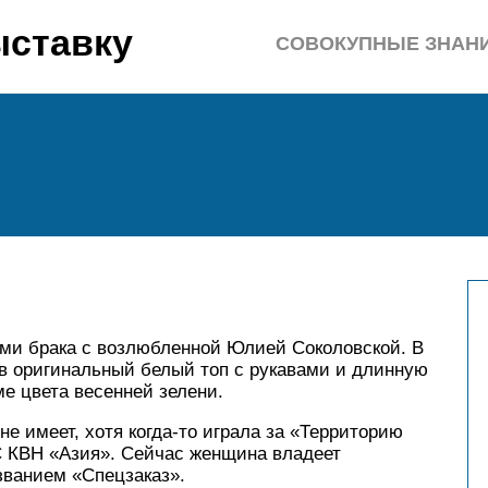
ыставку
СОВОКУПНЫЕ ЗНАН
ами брака с возлюбленной Юлией Соколовской. В
в оригинальный белый топ с рукавами и длинную
ме цвета весенней зелени.
е имеет, хотя когда-то играла за «Территорию
С КВН «Азия». Сейчас женщина владеет
званием «Спецзаказ».