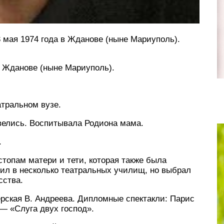
 мая 1974 года в Жданове (ныне Мариуполь).
в Жданове (ныне Мариуполь).
атральном вузе.
велись. Воспитывала Родиона мама.
.
топам матери и тети, которая также была
упил в несколько театральных училищ, но выбрал
сства.
рская В. Андреева. Дипломные спектакли: Парис
— «Слуга двух господ».