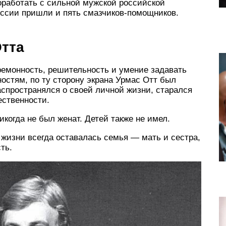
оработать с сильной мужской российской
оссии пришли и пять смазчиков-помощников.
Отта
емонность, решительность и умение задавать
остям, по ту сторону экрана Урмас Отт был
спространялся о своей личной жизни, старался
ественности.
когда не был женат. Детей также не имел.
 жизни всегда оставалась семья — мать и сестра,
ть.