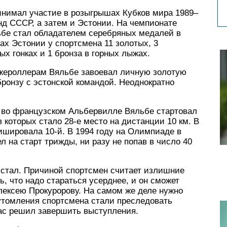
инимал участие в розыгрышах Кубков мира 1989–
нд СССР, а затем и Эстонии. На чемпионате
ьбе стал обладателем серебряных медалей в
ах Эстонии у спортсмена 11 золотых, 3
х гонках и 1 бронза в горных лыжах.
ыжероллерам Вяльбе завоевал личную золотую
бронзу с эстонской командой. Неоднократно
 во французском Альбервилле Вяльбе стартовал
 которых стало 28-е место на дистанции 10 км. В
шировала 10-й. В 1994 году на Олимпиаде в
на старт трижды, ни разу не попав в число 40
 стал. Причиной спортсмен считает излишние
, что надо стараться усерднее, и он сможет
ексею Прокуророву. На самом же деле нужно
еутомления спортсмена стали преследовать
ас решил завершить выступления.