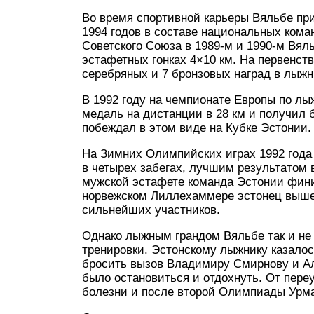
Во время спортивной карьеры Вяльбе пр
1994 годов в составе национальных кома
Советского Союза в 1989-м и 1990-м Вял
эстафетных гонках 4×10 км. На первенств
серебряных и 7 бронзовых наград в лыжны
В 1992 году на чемпионате Европы по л
медаль на дистанции в 28 км и получил 
побеждал в этом виде на Кубке Эстонии.
На Зимних Олимпийских играх 1992 года
в четырех забегах, лучшим результатом в
мужской эстафете команда Эстонии фини
норвежском Лиллехаммере эстонец вышел 
сильнейших участников.
Однако лыжным грандом Вяльбе так и не
тренировки. Эстонскому лыжнику казалось
бросить вызов Владимиру Смирнову и Ал
было остановиться и отдохнуть. От пер
болезни и после второй Олимпиады Урм