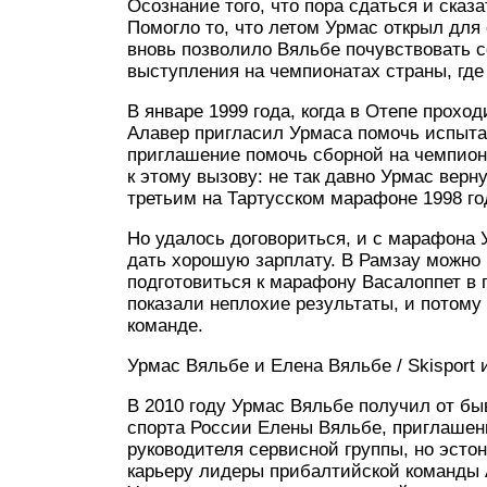
Осознание того, что пора сдаться и ска
Помогло то, что летом Урмас открыл для 
вновь позволило Вяльбе почувствовать 
выступления на чемпионатах страны, где
В январе 1999 года, когда в Отепе прохо
Алавер пригласил Урмаса помочь испытат
приглашение помочь сборной на чемпион
к этому вызову: не так давно Урмас вер
третьим на Тартусском марафоне 1998 год
Но удалось договориться, и с марафона 
дать хорошую зарплату. В Рамзау можно
подготовиться к марафону Васалоппет в 
показали неплохие результаты, и потому
команде.
Урмас Вяльбе и Елена Вяльбе / Skisport 
В 2010 году Урмас Вяльбе получил от б
спорта России Елены Вяльбе, приглашени
руководителя сервисной группы, но эстон
карьеру лидеры прибалтийской команды 