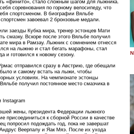
зать «финито», стало сложным шагом для лыжника.
себя соревнования по горному велосипеду, что
себя спортсменом. В биографии Вяльбе
 спортсмен завоевал 2 бронзовые медали.
дили заезды Кубка мира, тренер эстонцев Мати
ь смазку. Вскоре после этого Вяльбе получил
ате мира в Рамзау. Лыжник с сомнением отнесся
нулся на лыжню и стал бегать марафоны, стал
N
а и готовился к новому сезону.
Урмас отправился сразу в Австрию, где обещали
 было и самому встать на лыжи, чтобы
горных условиях. На чемпионате эстонцы
 Вяльбе получил постоянное место смазчика в
и Instagram
ывшей жены, президента Федерации лыжного
е присоединиться к сборной России в качестве
ец попросил подождать год, пока не завершат
Андрус Веерпалу и Яак Мяэ. После их ухода