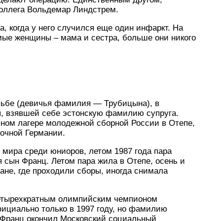
коллега Вольдемар Линдстрем.
а, когда у него случился еще один инфаркт. На
мые женщины – мама и сестра, больше они никого
ьбе (девичья фамилия — Трубицына), в
, взявшей себе эстонскую фамилию супруга.
ном лагере молодежной сборной России в Отепе,
точной Германии.
мира среди юниоров, летом 1987 года пара
я сын Франц. Летом пара жила в Отепе, осень и
ане, где проходили сборы, иногда снимала
 четырехкратным олимпийским чемпионом
ициально только в 1997 году, но фамилию
 Франц окончил Московский социальный