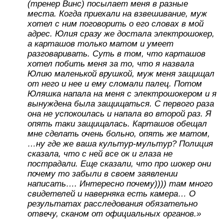
(тренер Винс) посылает меня в разные
места. Когда приехали на взвешивание, муж
хотел с ним поговорить о его словах в мой
адрес. Юлия сразу же достала электрошокер,
а карташов только матом и умеет
разговаривать. Суть в том, что карташов
хотел побить меня за то, что я назвала
Юлию маленькой врушкой, муж меня защищал
от него и нее и ему сломали палец. Потом
Юляшка напала на меня с электрошокером и я
вынуждена была защищаться. С первого раза
она не успокоилась и напала во второй раз. Я
опять таки защищалась. Карташов обещал
мне сделать очень больно, опять же матом,
…ну где же ваша культур-мультур? Полиция
сказала, что с ней все ок и глаза не
пострадали. Еще сказали, что про шокер они
почему то забыли в своем заявлении
написать…. Интересно почему)))) там много
свидетелей и наверняка есть камера… О
результатах расследования обязательно
отвечу, сканом от официальных органов.»