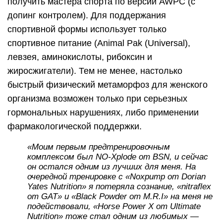
получить мастера спорта по версии AWPC (с
допинг контролем). Для поддержания
спортивной формы использует только
спортивное питание (Animal Pak (Universal),
левзея, аминокислоты, рибоксин и
жиросжигатели). Тем не менее, настолько
быстрый физический метаморфоз для женского
организма возможен только при серьезных
гормональных нарушениях, либо применении
фармакологической поддержки.
«Моим первым предтренировочным
комплексом был NO-Xplode от BSN, и сейчас
он остался одним из лучших для меня. На
очередной тренировке с «Noxpump от Dorian
Yates Nutrition» я потеряла сознание, «nitraflex
от GAT» и «Black Powder от M.R.I» на меня не
подействовали, «Horse Power X от Ultimate
Nutrition» тоже стал одним из любимых —