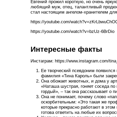
Евгений прожил короткую, но очень ярку
любящий муж, отец, талантливый продюс
стал настоящим ангелом-хранителем дл
https://youtube.com/watch?v=zKrLbwuChO
https://youtube.com/watch?v=bzUz-6BrDio
Интересные факты
Инстаграм: https://www.instagram.com/tina
Ее творческий псевдоним появился 
фамилия «Тина Кароль» были закре
Она обожает животных, и дома у ар
«Наташа шустрая, гоняет соседа по к
гордый», – так она рассказывает о п
Она не понимает, почему слово «па
оскорбительным: «Это такая же проф
которые прекрасно работают в этом 
готова ответить на любые их вопрос