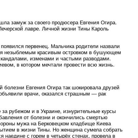
ышла замуж за своего продюсера Евгения Огира.
Печерской лавре. Личной жизни Тины Кароль
 появился первенец. Мальчика родители назвали
лся незыблемым красивым островком в бушующем
 скандалами, изменами и частыми разводами.
евом, в котором мечтали провести всю жизнь.
й болезни Евгения Огира так шокировала друзей
 объявили врачи, оказался страшным — рак
е за рубежом и в Украине, изнурительные курсы
бавления от болезни и окончились смертью
охороны мужа на Берковецком кладбище Киева
ытием в жизни Тины. Но женщина сумела собрать
ся наедине с горем в четырёх стенах, провела в