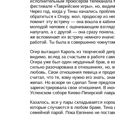
исполнительным проюсером телеканала M
фестивале «Таврийские игры», но, видим
Через год, когда у Тины начались пробле
обратиться к Огиру, мол, продюсер из не
помнит эту встречу — она вошла в кабин
молодой человек с оценивающим взглядом
напугало, а с другой — она сразу поняла
же вспоминает их встречу немного иначе
работой. Ты была в совершенно чокнутом
Огир вытащил Кароль из творческой деп
видимо, вслед за счастьем в работе сам
Огира уже был один неудачный брак, в к
сильно разочарована в отношениях, но, в
любовь. Свои отношения певица и продю
считал, что те, кому нужно его знать, зн
желал. Но вскоре он сделал Тине предлож
зарегистрировала свои отношения. В июн
Успенском соборе Киево-Печерской лавр
Казалось, все у пары складывается хорош
которые случаются в любом браке, Тина
семейной парой. Пока Евгению не постав