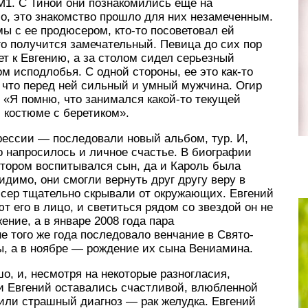
1. С Тиной они познакомились еще на
о, это знакомство прошло для них незамеченным.
мы с ее продюсером, кто-то посоветовал ей
го получится замечательный. Певица до сих пор
ет к Евгению, а за столом сидел серьезный
 исподлобья. С одной стороны, ее это как-то
, что перед ней сильный и умный мужчина. Огир
: «Я помню, что занимался какой-то текущей
 костюме с беретиком».
рессии — последовали новый альбом, тур. И,
о напросилось и личное счастье. В биографии
отором воспитывался сын, да и Кароль была
идимо, они смогли вернуть друг другу веру в
сер тщательно скрывали от окружающих. Евгений
ают его в лицо, и светиться рядом со звездой он не
ение, а в январе 2008 года пара
е того же года последовало венчание в Свято-
ы, а в ноябре — рождение их сына Вениамина.
о, и, несмотря на некоторые разногласия,
 и Евгений оставались счастливой, влюбленной
или страшный диагноз — рак желудка. Евгений