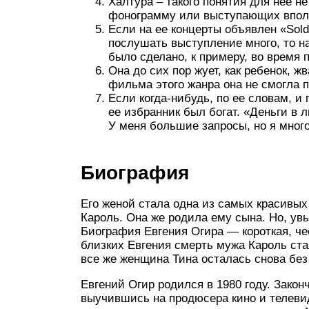
Халтура – такого понятия для нее н
фонограмму или выступающих впол
Если на ее концерты объявлен «Sol
послушать выступление много, то на
было сделано, к примеру, во время 
Она до сих пор жует, как ребенок, ж
фильма этого жанра она не смогла 
Если когда-нибудь, по ее словам, и
ее избранник был богат. «Деньги в
У меня большие запросы, но я мног
Биография
Его женой стала одна из самых красивых
Кароль. Она же родила ему сына. Но, увы
Биография Евгения Огира — короткая, че
близких Евгения смерть мужа Кароль ста
все же женщина Тина осталась снова без
Евгений Огир родился в 1980 году. Закон
выучившись на продюсера кино и телеви