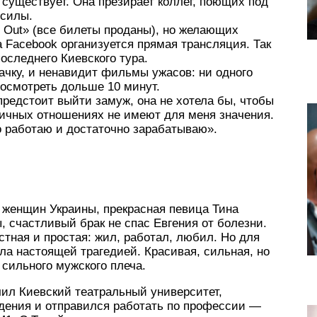
е существует. Она презирает коллег, поющих под
силы.
d Out» (все билеты проданы), но желающих
 Facebook организуется прямая трансляция. Так
последнего Киевского тура.
вачку, и ненавидит фильмы ужасов: ни одного
посмотреть дольше 10 минут.
 предстоит выйти замуж, она не хотела бы, чтобы
 личных отношениях не имеют для меня значения.
о работаю и достаточно зарабатываю».
 женщин Украины, прекрасная певица Тина
, счастливый брак не спас Евгения от болезни.
стная и простая: жил, работал, любил. Но для
ла настоящей трагедией. Красивая, сильная, но
 сильного мужского плеча.
чил Киевский театральный университет,
дения и отправился работать по профессии —