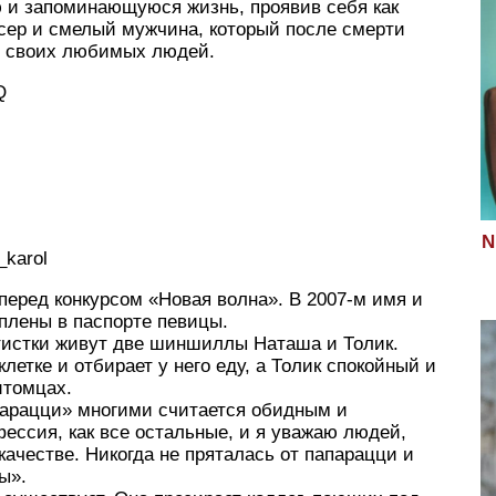
ю и запоминающуюся жизнь, проявив себя как
ер и смелый мужчина, который после смерти
я своих любимых людей.
Q
N
_karol
перед конкурсом «Новая волна». В 2007-м имя и
плены в паспорте певицы.
тистки живут две шиншиллы Наташа и Толик.
летке и отбирает у него еду, а Толик спокойный и
итомцах.
парацци» многими считается обидным и
ессия, как все остальные, и я уважаю людей,
качестве. Никогда не пряталась от папарацци и
ы».