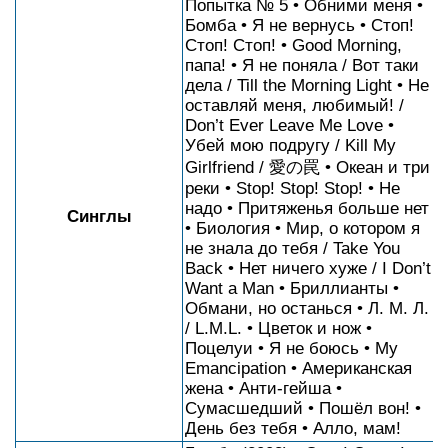
Попытка № 5 • Обними меня •
Бомба • Я не вернусь • Стоп!
Стоп! Стоп! • Good Morning,
папа! • Я не поняла / Вот таки
дела / Till the Morning Light • Не
оставляй меня, любимый! /
Don’t Ever Leave Me Love •
Убей мою подругу / Kill My
Girlfriend / 愛の罠 • Океан и три
реки • Stop! Stop! Stop! • Не
надо • Притяженья больше нет
Синглы
• Биология • Мир, о котором я
не знала до тебя / Take You
Back • Нет ничего хуже / I Don’t
Want a Man • Бриллианты •
Обмани, но останься • Л. М. Л.
/ L.M.L. • Цветок и нож •
Поцелуи • Я не боюсь • My
Emancipation • Американская
жена • Анти-гейша •
Сумасшедший • Пошёл вон! •
День без тебя • Алло, мам!