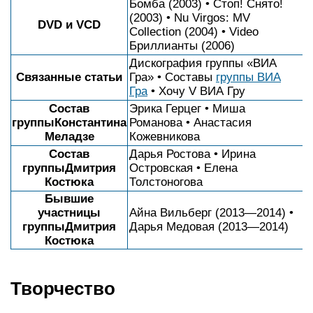
Бомба (2003) • Стоп! Снято!
(2003) • Nu Virgos: MV
DVD и VCD
Collection (2004) • Video
Бриллианты (2006)
Дискография группы «ВИА
Связанные статьи
Гра» • Составы
группы ВИА
Гра
• Хочу V ВИА Гру
Состав
Эрика Герцег • Миша
группыКонстантина
Романова • Анастасия
Меладзе
Кожевникова
Состав
Дарья Ростова • Ирина
группыДмитрия
Островская • Елена
Костюка
Толстоногова
Бывшие
участницы
Айна Вильберг (2013—2014) •
группыДмитрия
Дарья Медовая (2013—2014)
Костюка
Творчество