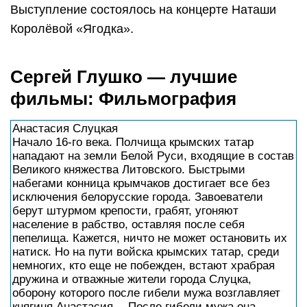
Выступление состоялось на концерте Наташи
Королёвой «Ягодка».
Сергей Глушко — лучшие
фильмы: Фильмография
Анастасия Слуцкая
Начало 16-го века. Полчища крымских татар
нападают на земли Белой Руси, входящие в состав
Великого княжества Литовского. Быстрыми
набегами конница крымчаков достигает все без
исключения белорусские города. Завоеватели
берут штурмом крепости, грабят, угоняют
население в рабство, оставляя после себя
пепелища. Кажется, ничто не может остановить их
натиск. Но на пути войска крымских татар, среди
немногих, кто еще не побежден, встают храбрая
дружина и отважные жители города Слуцка,
оборону которого после гибели мужа возглавляет
княгиня Анастасия… После гибели мужа она