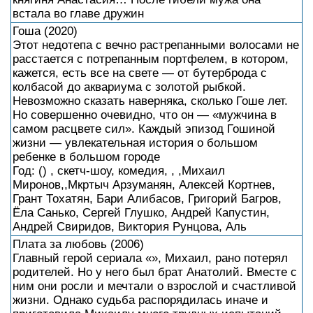
встала во главе дружин
Гоша (2020)
Этот недотепа с вечно растрепанными волосами не
расстается с потрепанным портфелем, в котором,
кажется, есть все на свете — от бутерброда с
колбасой до аквариума с золотой рыбкой.
Невозможно сказать наверняка, сколько Гоше лет.
Но совершенно очевидно, что он — «мужчина в
самом расцвете сил». Каждый эпизод Гошиной
жизни — увлекательная история о большом
ребенке в большом городе
Год: () , скетч-шоу, комедия, , ,Михаил
Миронов,,Мкртыч Арзуманян, Алексей Кортнев,
Грант Тохатян, Бари Алибасов, Григорий Багров,
Ёла Санько, Сергей Глушко, Андрей Капустин,
Андрей Свиридов, Виктория Рунцова, Аль
Плата за любовь (2006)
Главный герой сериала «», Михаил, рано потерял
родителей. Но у него был брат Анатолий. Вместе с
ним они росли и мечтали о взрослой и счастливой
жизни. Однако судьба распорядилась иначе и