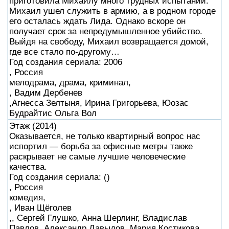
приготовила Михаилу много трудных испытаний.
Михаил ушел служить в армию, а в родном городе
его осталась ждать Лида. Однако вскоре он
получает срок за непредумышленное убийство.
Выйдя на свободу, Михаил возвращается домой,
где все стало по-другому…
Год создания сериала: 2006
, Россия
мелодрама, драма, криминал,
, Вадим Дербенев
,Агнесса Зелтыня, Ирина Григорьева, Юозас
Будрайтис Ольга Вол
Этаж (2014)
Оказывается, не только квартирный вопрос нас
испортил — борьба за офисные метры также
раскрывает не самые лучшие человеческие
качества.
Год создания сериала: ()
, Россия
комедия,
, Иван Щёголев
,, Сергей Глушко, Анна Шерлинг, Владислав
Павлов, Александр Давыдов, Мария Костикова,