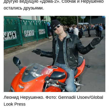
другую ведущую «Дома-2». Собчак и Нерушенко
остались друзьями.
Леонид Нерушенко. Фото: Gennadii Usoev/Global
Look Press