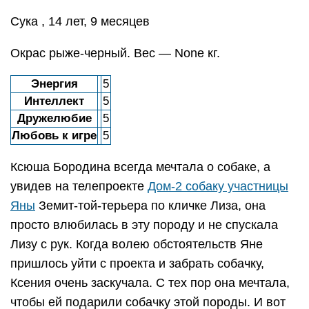
Сука , 14 лет, 9 месяцев
Окрас рыже-черный. Вес — None кг.
Энергия
5
Интеллект
5
Дружелюбие
5
Любовь к игре
5
Ксюша Бородина всегда мечтала о собаке, а
увидев на телепроекте
Дом-2 собаку участницы
Яны
Земит-той-терьера по кличке Лиза, она
просто влюбилась в эту породу и не спускала
Лизу с рук. Когда волею обстоятельств Яне
пришлось уйти с проекта и забрать собачку,
Ксения очень заскучала. С тех пор она мечтала,
чтобы ей подарили собачку этой породы. И вот