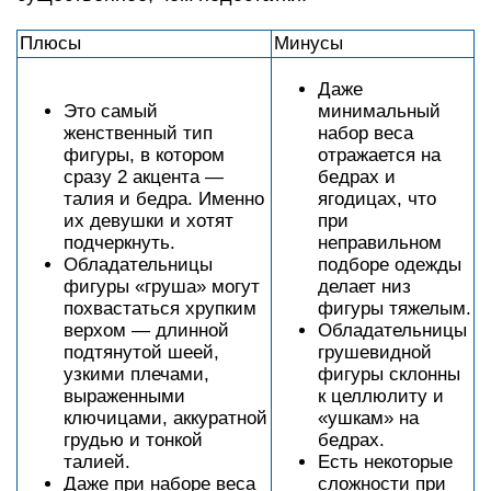
Плюсы
Минусы
Даже
Это самый
минимальный
женственный тип
набор веса
фигуры, в котором
отражается на
сразу 2 акцента —
бедрах и
талия и бедра. Именно
ягодицах, что
их девушки и хотят
при
подчеркнуть.
неправильном
Обладательницы
подборе одежды
фигуры «груша» могут
делает низ
похвастаться хрупким
фигуры тяжелым.
верхом — длинной
Обладательницы
подтянутой шеей,
грушевидной
узкими плечами,
фигуры склонны
выраженными
к целлюлиту и
ключицами, аккуратной
«ушкам» на
грудью и тонкой
бедрах.
талией.
Есть некоторые
Даже при наборе веса
сложности при