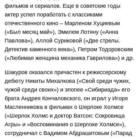
фильмов и сериалов. Еще в советские годы
актер успел поработать с классиками
отечественного кино – Марленом Хуциевым
(«Был месяц май»), Эмилем Лотяну («Анна
Павлова»), Аллой Суриковой («Две стрелы.
Детектив каменного века»), Петром Тодоровским
(«Любимая женщина механика Гаврилова») и др.
Шакуров оказался причастен к режиссерскому
дебюту Никиты Михалкова («Свой среди чужих,
чужой среди своих») и эпопее «Сибириада» его
брата Андрея Кончаловского, он играл у Игоря
Масленникова в фильмах о Шерлоке Холмсе
(«Шерлок Холмс и доктор Ватсон: Сокровища
Агры» и «Воспоминания о Шерлоке Холмсе»),
сотрудничал с Вадимом Абдрашитовым («Парад