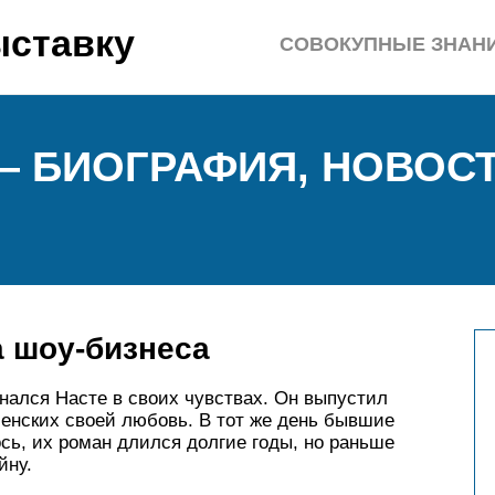
ыставку
СОВОКУПНЫЕ ЗНАН
 — БИОГРАФИЯ, НОВОС
а шоу-бизнеса
нался Насте в своих чувствах. Он выпустил
менских своей любовь. В тот же день бывшие
ось, их роман длился долгие годы, но раньше
йну.