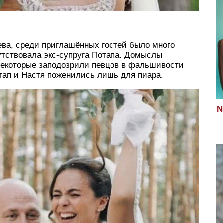
ева, среди приглашённых гостей было много
утствовала экс-супруга Потапа. Домыслы
 некоторые заподозрили певцов в фальшивости
тап и Настя поженились лишь для пиара.
N