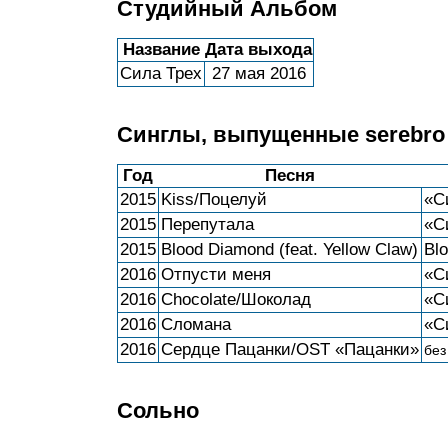
Студийный Альбом
Название
Дата выхода
Сила Трех
27 мая 2016
Синглы, выпущенные serebro
Год
Песня
2015
Kiss/Поцелуй
«С
2015
Перепутала
«С
2015
Blood Diamond (feat. Yellow Claw)
Bl
2016
Отпусти меня
«С
2016
Chocolate/Шоколад
«С
2016
Сломана
«С
2016
Сердце Пацанки/OST «Пацанки»
без
Сольно