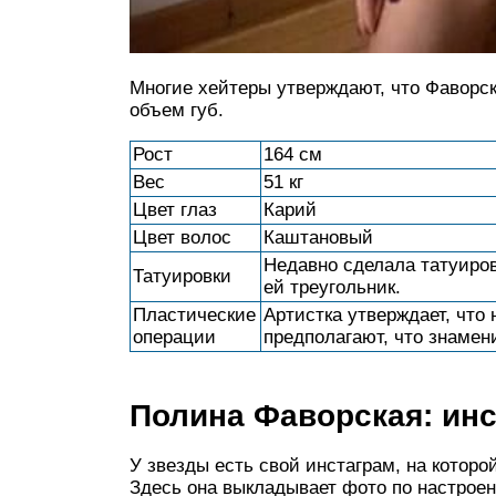
Многие хейтеры утверждают, что Фаворс
объем губ.
Рост
164 см
Вес
51 кг
Цвет глаз
Карий
Цвет волос
Каштановый
Недавно сделала татуиров
Татуировки
ей треугольник.
Пластические
Артистка утверждает, что
операции
предполагают, что знамен
Полина Фаворская: ин
У звезды есть свой инстаграм, на которой
Здесь она выкладывает фото по настроен