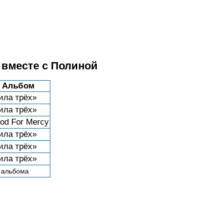
 вместе с Полиной
Альбом
ила трёх»
ила трёх»
ood For Mercy
ила трёх»
ила трёх»
ила трёх»
 альбома