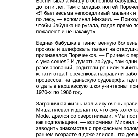
Воспитывала Мишу в основном бабушка, с
до пяти лет. Там с младых ногтей Пореч
«Я был весьма непоседливый мальчик и
по лесу, — вспоминал Михаил. — Приходи
чтобы бабушка не ругала, падал прямо п
пожалеют и не накажут».
Бедная бабушка в таинственную болезнь 
проказы и шлифовать талант на старушки
признавался Пореченков. — Причем с перв
с ума сошел? И думать забудь, там одни
разочарований, родители решили выбить 
кстати отца Пореченкова направили раб
процессов, на гданьскую судоверфь, где
отдать в варшавскую школу-интернат при
1970-х по 1986 год.
Заграничная жизнь мальчику очень нрави
Миша плевал и делал то, что ему хотелос
Mode, дрался со сверстниками. «Мы посто
как подпольщики, — вспоминал Михаил. 
заводить знакомства с прекрасным полом
раннем возрасте я даже злился, что дев