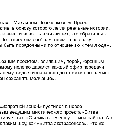
зона» с Михаилом Пореченковым. Проект
тив, в основу которого легли реальные истории.
е внести ясность в жизни тех, кто обратился к
«По этическим соображениям, я не сразу
ны быть порядочными по отношению к тем людям,
рьезным проектом, влиявшим, порой, коренным
амому нелегко давался каждый эфир передачи:
ущему, ведь я изначально до съемки программы
ен сохранять молчание».
«Запретной зоной» пустился в новое
вым ведущим мистического проекта «Битва
тирует так: «Съемка в телешоу — моя работа. А к
к таким шоу, как «Битва экстрасенсов». Что же