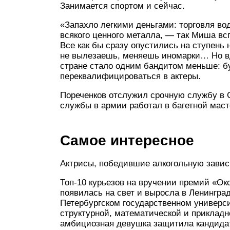
Занимается спортом и сейчас.
«Запахло легкими деньгами: торговля во
всякого ценного металла, — так Миша в
Все как бы сразу опустились на ступень н
не вылезаешь, меняешь иномарки… Но вдр
стране стало одним бандитом меньше: б
переквалифицироваться в актеры.
Пореченков отслужил срочную службу в С
службы в армии работал в багетной маст
Самое интересное
Актрисы, победившие алкогольную зависи
Топ-10 курьезов на вручении премий «Окс
появилась на свет и выросла в Ленингра
Петербургском государственном универс
структурной, математической и прикладн
амбициозная девушка защитила кандидат