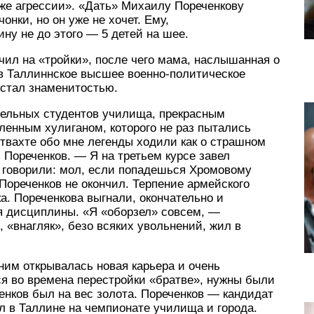
же агрессии». «Дать» Михаилу Пореченкову
онки, но он уже не хочет. Ему,
у не до этого — 5 детей на шее.
чил на «тройки», после чего мама, наслышанная о
 в Таллиннское высшее военно-политическое
 стал знаменитостью.
ельных студентов училища, прекрасным
ленным хулиганом, которого не раз пытались
птвахте обо мне легенды ходили как о страшном
 Пореченков. — Я на третьем курсе завел
е говорили: мол, если попадешься Хромовому
Пореченков не окончил. Терпение армейского
а. Пореченкова выгнали, окончательно и
я дисциплины. «Я «оборзел» совсем, —
 «внагляк», безо всяких увольнений, жил в
ним открывалась новая карьера и очень
я во времена перестройки «братве», нужны были
енков был на вес золота. Пореченков — кандидат
ил в Таллине на чемпионате училища и города.