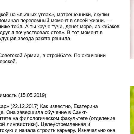
дкой на «пьяных углах», матрешечники, скупки
споминал переломный момент в своей жизни. —
иже тебя. А ты круче тучи, денег море, из кабаков
уг я почувствовал: стоп». В тот момент в
удущая звезда рэкета решила
оветской Армии, в стройбате. По окончании
ерской.
мость (15.05.2019)
ар» (22.12.2017) Как известно, Екатерина
де. Она завершила обучение в Санкт-
итете на филологическом факультете (отделение
ой лингвистики). Целеустремленная и
скую и начала строить карьеру. Изначально она