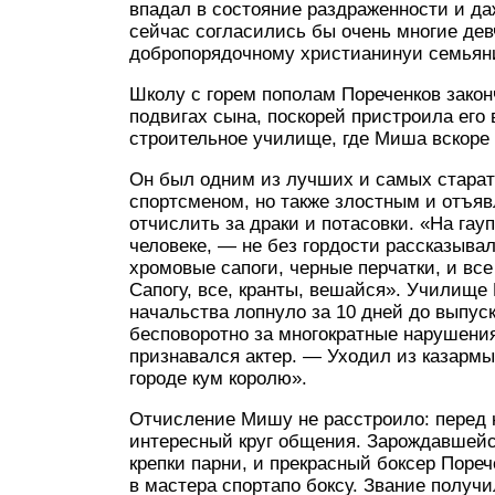
впадал в состояние раздраженности и да
сейчас согласились бы очень многие девч
добропорядочному христианинуи семьянин
Школу с горем пополам Пореченков закон
подвигах сына, поскорей пристроила его
строительное училище, где Миша вскоре
Он был одним из лучших и самых старат
спортсменом, но также злостным и отъяв
отчислить за драки и потасовки. «На гау
человеке, — не без гордости рассказывал
хромовые сапоги, черные перчатки, и вс
Сапогу, все, кранты, вешайся». Училище 
начальства лопнуло за 10 дней до выпуск
бесповоротно за многократные нарушени
признавался актер. — Уходил из казармы,
городе кум королю».
Отчисление Мишу не расстроило: перед 
интересный круг общения. Зарождавшейс
крепки парни, и прекрасный боксер Пореч
в мастера спортапо боксу. Звание получ