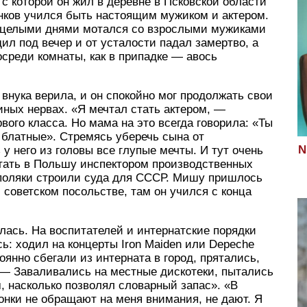
 которой он жил в деревне в Псковской области
енков учился быть настоящим мужиком и актером.
 целыми днями мотался со взрослыми мужиками
л под вечер и от усталости падал замертво, а
осреди комнаты, как в припадке — авось
внука верила, и он спокойно мог продолжать свои
ных нервах. «Я мечтал стать актером, —
ого класса. Но мама на это всегда говорила: «Ты
 блатные». Стремясь уберечь сына от
N
у него из головы все глупые мечты. И тут очень
отать в Польшу инспектором производственных
 поляки строили суда для СССР. Мишу пришлось
 советском посольстве, там он учился с конца
лась. На воспитателей и интернатские порядки
ь: ходил на концерты Iron Maiden или Depeche
янно сбегали из интерната в город, прятались,
— Заваливались на местные дискотеки, пытались
, насколько позволял словарный запас». «В
чонки не обращают на меня внимания, не дают. Я