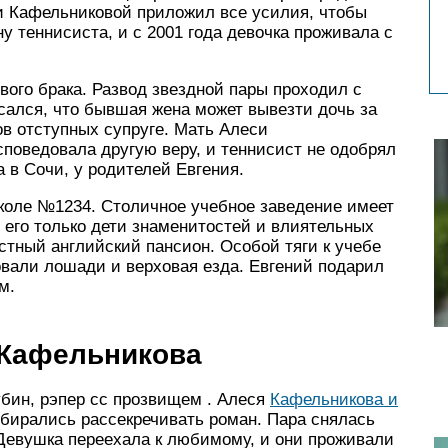
си Кафельниковой приложил все усилия, чтобы
ну теннисиста, и с 2001 года девочка проживала с
ого брака. Развод звездной пары проходил с
сался, что бывшая жена может вывезти дочь за
ов отступных супруге. Мать Алеси
споведовала другую веру, и теннисист не одобрял
а в Сочи, у родителей Евгения.
коле №1234. Столичное учебное заведение имеет
 его только дети знаменитостей и влиятельных
стный английский пансион. Особой тяги к учебе
овали лошади и верховая езда. Евгений подарил
м.
 Кафельникова
бин, рэпер сс прозвищем . Алеся
Кафельникова и
обирались рассекречивать роман. Пара снялась
 Девушка переехала к любимому, и они проживали