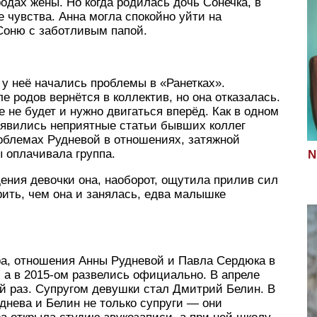
одах жены. Но когда родилась дочь Сонечка, в
 чувства. Анна могла спокойно уйти на
Соню с заботливым папой.
 у неё начались проблемы в «Ранетках».
 родов вернётся в коллектив, но она отказалась.
 не будет и нужно двигаться вперёд. Как в одном
оявились неприятные статьи бывших коллег
роблемах Рудневой в отношениях, затяжной
ы оплачивала группа.
N
дения девочки она, наоборот, ощутила прилив сил
рить, чем она и занялась, едва малышке
ра, отношения Анны Рудневой и Павла Сердюка в
 а в 2015-ом развелись официально. В апреле
й раз. Супругом девушки стал Дмитрий Белин. В
днева и Белин не только супруги — они