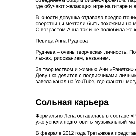
объединены общим бизнес-проектом: пара
где обучают желающих игре на гитаре и в
В юности девушка отдавала предпочтение
сверстницы мечтали быть похожими на м
С возрастом Анна так и не полюбила жен
Певица Анна Руднева
Руднева – очень творческая личность. П
лыжах, рисованием, вязанием.
За творчеством и жизнью Ани «Ранетки» 
Девушка делится с подписчиками личным
завела канал на YouTube, где фанаты мог
Сольная карьера
Формально Лена оставалась в составе «Ра
уже успела подготовить музыкальный мат
В феврале 2012 года Третьякова предст