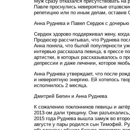
Муж сразу отказался присутствовать на р
Павле проснулись невероятные отцовские
репетицию или по иным делам, оставив 
Анна Руднева и Павел Сердюк с дочерью
Сердюк здорово поддерживал жену, когда
Продюсер рассчитывал, что Руднева после
Анна поняла, что былой популярности уже
интервью рассказала певица, в прессе п
артистки, в которых рассказывалось о п
депрессии и даже лечении, которое якоб
Анна Руднева утверждает, что после рож
и невероятную энергию. Ей хотелось тво
исполнилось 2 месяца.
Дмитрий Белин и Анна Руднева
К сожалению поклонников певицы и актё
2013-ом дали трещину. Они разъехались,
2015 года Руднева вышла замуж во второ
августе у пары родился сын Тимофей. Ру