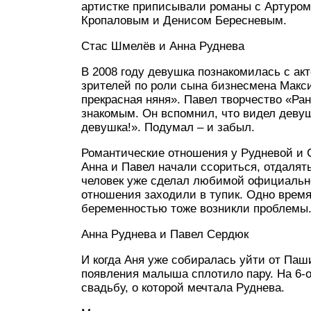
артистке приписывали романы с Артуро
Кропаловым и Денисом Бересневым.
Стас Шмелёв и Анна Руднева
В 2008 году девушка познакомилась с а
зрителей по роли сына бизнесмена Макс
прекрасная няня». Павел творчество «Ран
знакомым. Он вспомнил, что видел девуш
девушка!». Подумал – и забыл.
Романтические отношения у Рудневой и 
Анна и Павел начали ссориться, отдалять
человек уже сделал любимой официально
отношения заходили в тупик. Одно время
беременностью тоже возникли проблемы
Анна Руднева и Павел Сердюк
И когда Аня уже собиралась уйти от Паши
появления малыша сплотило пару. На 6-
свадьбу, о которой мечтала Руднева.