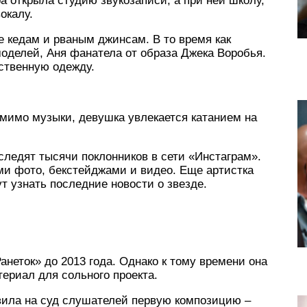
 открыла студию звукозаписи, а при ней школу,
окалу.
 кедам и рваным джинсам. В то время как
оделей, Аня фанатела от образа Джека Воробья.
ственную одежду.
омимо музыки, девушка увлекается катанием на
следят тысячи поклонников в сети «Инстаграм».
и фото, бекстейджами и видео. Еще артистка
ут узнать последние новости о звезде.
неток» до 2013 года. Однако к тому времени она
ериал для сольного проекта.
авила на суд слушателей первую композицию –