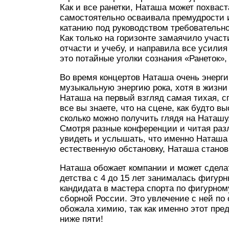
Как и все ранетки, Наташа может похвас
самостоятельно осваивала премудрости 
катанию под руководством требовательно
Как только на горизонте замаячило участ
отчасти и учебу, и направила все усили
это потайные уголки сознания «Ранеток»
Во время концертов Наташа очень энерги
музыкальную энергию рока, хотя в жизни
Наташа на первый взгляд самая тихая, с
все вы знаете, что на сцене, как будто в
сколько можно получить глядя на Наташу
Смотря разные конференции и читая раз
увидеть и услышать, что именно Наташа
естественную обстановку, Наташа станов
Наташа обожает компании и может сдела
детства с 4 до 15 лет занималась фигур
кандидата в мастера спорта по фигурном
сборной России. Это увлечение с ней по
обожала химию, так как именно этот пред
ниже пяти!