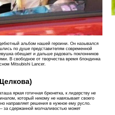
я дебютный альбом нашей героини. Он назывался
ишлись по душе представителям современной
 Девушка обещает и дальше радовать поклонников
ми. В свободное от творчества время блондинка
сном Mitsubishi Lancer.
Щелкова)
аташа яркая готичная брюнетка, к лидерству не
иналом, который никому не навязывает своего
нно направляет решения в нужное ему русло.
 – за сдержанной молчаливостью может