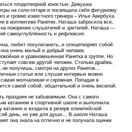
таться плодотворной юностью. Девушка
игры на соло-гитаре и посвящала себя фигурному
го и громко известного тренера – Ильи Авербуха.
ие в коллективе Ранетки, Наташа забросила все,
я на покорение слушателей и зрителей. Наташа —
, её самоуглублённость и рефлексия.
чна, любит похулиганить, и олицетворяет собой
 она очень милый и добрый человек.
покойная и уравновешенная Ранетка в группе. Но
ыступает совсем другой человек. Столько драйва,
, не получишь, смотря на других Ранеток…
личные статьи или слушая интервью можно
 самая молчаливая и скромная. Попадая в
ится самой собой, общительной и очень веселой.
ть праздник не забываемым. Она с самого
ным катанием в спортивной школе и выполнила
у катанию и входила в резерв олимпийской
 сей день, но уже для души… В школе Наташа
мет она знала на отлично и не получала оценки