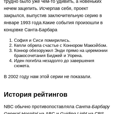
трудно было уже чем-то удивить, а новеньких
нечем зацепить. Исчерпав себя, проект
закрылся, выпустив заключительную серию в
январе 1993 года.Какие события произошли в
концовке Санта-Барбара
София и Сиси помирились.
Келли обрела счастье с Коннором Маккэйбом.
Коннор обезоружил Энди прямо на церемонии
бракосочетания Биджей и Уорена.
Иден погибла незадолго до завершения
сюжета.
В 2002 году нам этой серии не показали.
История рейтингов
NBC обычно противопоставляла
Санта-Барбару
General Hospital
на ABC и
Guiding Light
на CBS ,