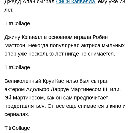
Джедд Алан сыграл
СиСи Кэпвелла
, ему уже 78
лет.
TitrCollage
Джину Кэпвелл в основном играла Робин
Маттсон. Некогда популярная актриса мыльных
опер уже несколько лет нигде не снимается.
TitrCollage
Великолепный Круз Кастильо был сыгран
актером Адольфо Ларруе Мартинесом III, или,
Эй Мартинесом, как он сам предпочитает
представляться. Он все еще снимается в кино и
сериалах.
TitrCollage