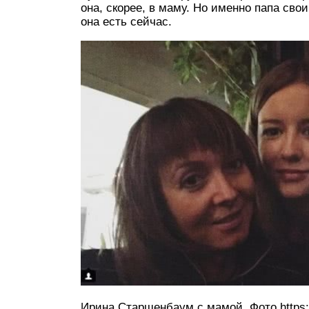
она, скорее, в маму. Но именно папа сво
она есть сейчас.
Ирина Старшенбаум с мамой. Фото https: