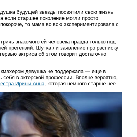
дедушка будущей звезды посвятили свою жизнь
а если старшее поколение могли просто
 покороче, то мама во всю экспериментировала с
тричь знакомого ей человека правда только под
 ней претензий. Шутка ли заявление про расписку
нтервью актриса об этом говорит достаточно
икмахером девушка не поддержала — еще в
 себя в актерской профессии. Вполне вероятно,
сестра Ирины Анна
, которая немного старше нее.