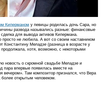
ом Киперманом
у певицы родилась дочь Сара, но
Причины развода назывались разные: финансовые
 сделка для вывода активов Кипермана.
о просто не любила. А вот со своим наставником
ет Константину Меладзе (разница в возрасте у
я продолжала, хотя, возможно, с некоторыми
ую новость о скромной свадьбе Меладзе и
од пара впервые появилась вместе на
 вечером». Там композитор признался, что Вера
а более открытым человеком.