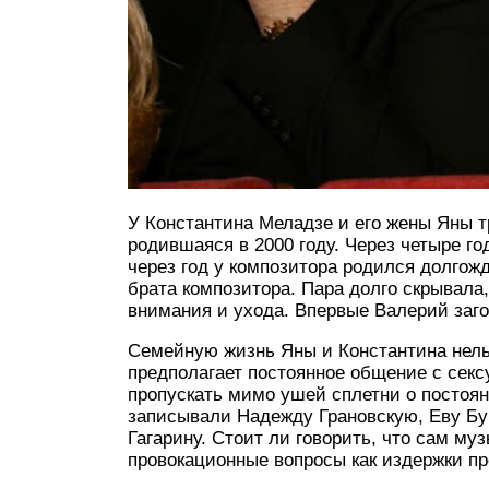
У Константина Меладзе и его жены Яны т
родившаяся в 2000 году. Через четыре го
через год у композитора родился долгож
брата композитора. Пара долго скрывала,
внимания и ухода. Впервые Валерий заго
Семейную жизнь Яны и Константина нель
предполагает постоянное общение с сек
пропускать мимо ушей сплетни о постоя
записывали Надежду Грановскую, Еву Б
Гагарину. Стоит ли говорить, что сам м
провокационные вопросы как издержки п