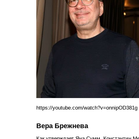
https://youtube.com/watch?v=onnipOD381g
Вера Брежнева
Как утверждает Яна Сумм, Константин М