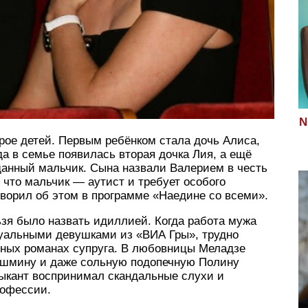
N
рое детей. Первым ребёнком стала дочь Алиса,
да в семье появилась вторая дочка Лия, а ещё
данный мальчик. Сына назвали Валерием в честь
 что мальчик — аутист и требует особого
ворил об этом в программе «Наедине со всеми».
зя было назвать идиллией. Когда работа мужа
суальными девушками из «ВИА Гры», трудно
нных романах супруга. В любовницы Меладзе
ушмину и даже сольную подопечную Полину
узыкант воспринимал скандальные слухи и
рофессии.