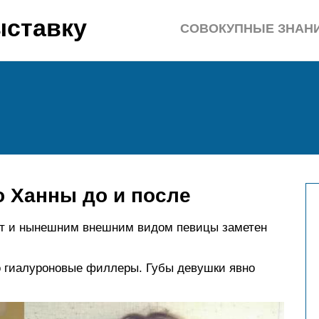
ыставку
СОВОКУПНЫЕ ЗНАН
о Ханны до и после
т и нынешним внешним видом певицы заметен
это гиалуроновые филлеры. Губы девушки явно