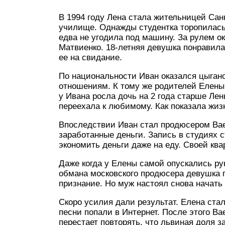
В 1994 году Лена стала жительницей Сан
училище. Однажды студентка торопилась 
едва не угодила под машину. За рулем о
Матвиенко. 18-летняя девушка понравил
ее на свидание.
По национальности Иван оказался цыган
отношениям. К тому же родителей Елены 
у Ивана росла дочь на 2 года старше Ле
переехала к любимому. Как показала жиз
Впоследствии Иван стал продюсером Ваен
заработанные деньги. Запись в студиях 
экономить деньги даже на еду. Своей кв
Даже когда у Елены самой опускались ру
обмана московского продюсера девушка по
признание. Но муж настоял снова начать
Скоро усилия дали результат. Елена стал
песни попали в Интернет. После этого Ва
перестает повторять, что львиная доля з