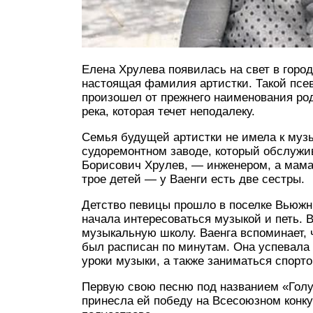
Елена Хрулева появилась на свет в город
настоящая фамилия артистки. Такой псе
произошел от прежнего наименования род
река, которая течет неподалеку.
Семья будущей артистки не имела к музы
судоремонтном заводе, который обслужи
Борисович Хрулев, — инженером, а мама
трое детей — у Ваенги есть две сестры.
Детство певицы прошло в поселке Вьюжны
начала интересоваться музыкой и петь. 
музыкальную школу. Ваенга вспоминает, 
был расписан по минутам. Она успевала
уроки музыки, а также заниматься спорто
Первую свою песню под названием «Голуб
принесла ей победу на Всесоюзном конк