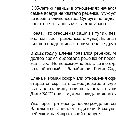
К 35-летию певицы в отношениях начался
семье всегда не хватало ребенка. Муж ус
вечеров в одиночестве. Супруги не виде
просто не осталось места для Ивана.
Поняв, что отношения зашли в тупик, пе
она называет гражданского мужа). Елена 
сих пор поддерживает с ним теплые дру
В 2012 году у Елены появился ребенок. М
долгое время оберегала ребенка от прессы
мальчика. Но невозможно было вечно скры
возлюбленный — барабанщик Роман Сады
Елена и Роман оформили отношения офиц
старается скрывать самое дорогое от жу
выставлять личную жизнь на показ, вы н
Даже ЗАГС они с мужем покидали через 
Уже через три месяца после рождения сы
Ванечкой остались ее родители. Каждую 
ребенком на Кипр к своей подруге.