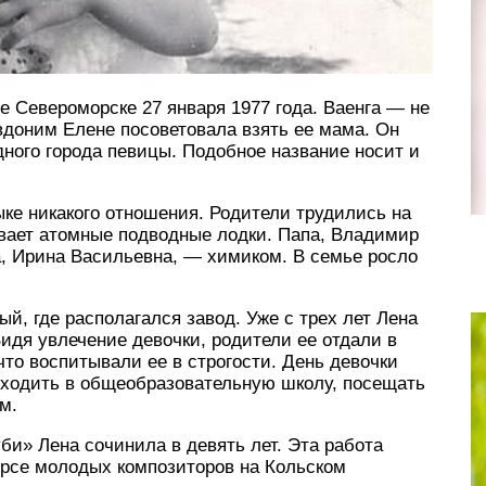
е Североморске 27 января 1977 года. Ваенга — не
вдоним Елене посоветовала взять ее мама. Он
ного города певицы. Подобное название носит и
ке никакого отношения. Родители трудились на
вает атомные подводные лодки. Папа, Владимир
, Ирина Васильевна, — химиком. В семье росло
й, где располагался завод. Уже с трех лет Лена
Видя увлечение девочки, родители ее отдали в
что воспитывали ее в строгости. День девочки
 ходить в общеобразовательную школу, посещать
м.
и» Лена сочинила в девять лет. Эта работа
урсе молодых композиторов на Кольском