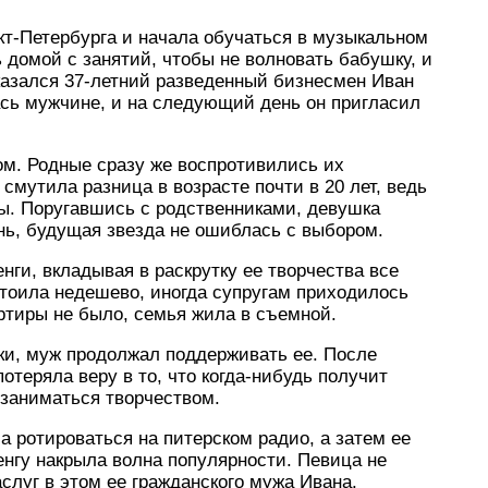
кт-Петербурга и начала обучаться в музыкальном
домой с занятий, чтобы не волновать бабушку, и
казался 37-летний разведенный бизнесмен Иван
ась мужчине, и на следующий день он пригласил
ом. Родные сразу же воспротивились их
смутила разница в возрасте почти в 20 лет, ведь
ны. Поругавшись с родственниками, девушка
нь, будущая звезда не ошиблась с выбором.
ги, вкладывая в раскрутку ее творчества все
стоила недешево, иногда супругам приходилось
артиры не было, семья жила в съемной.
ки, муж продолжал поддерживать ее. После
теряла веру в то, что когда-нибудь получит
 заниматься творчеством.
а ротироваться на питерском радио, а затем ее
енгу накрыла волна популярности. Певица не
аслуг в этом ее гражданского мужа Ивана.