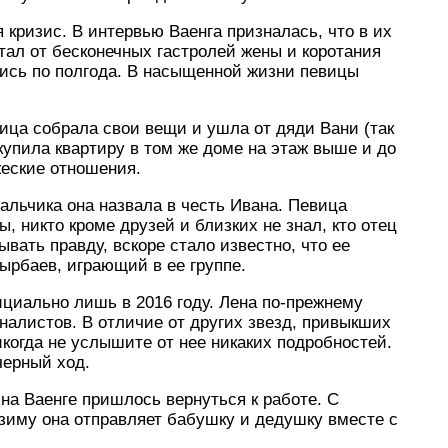
 кризис. В интервью Ваенга призналась, что в их
тал от бесконечных гастролей жены и коротания
лись по полгода. В насыщенной жизни певицы
вица собрала свои вещи и ушла от дяди Вани (так
купила квартиру в том же доме на этаж выше и до
жеские отношения.
альчика она назвала в честь Ивана. Певица
, никто кроме друзей и близких не знал, кто отец
вать правду, вскоре стало известно, что ее
рбаев, играющий в ее группе.
иально лишь в 2016 году. Лена по-прежнему
рналистов. В отличие от других звезд, привыкших
икогда не услышите от нее никаких подробностей.
черный ход.
на Ваенге пришлось вернуться к работе. С
зиму она отправляет бабушку и дедушку вместе с