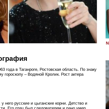
N
ография
3 года в Таганроге, Ростовская область. По знаку
у гороскопу – Водяной Кролик. Рост актера
у него русские и цыганские корни. Детство и
ти. Его отец был следователем и рано умер.