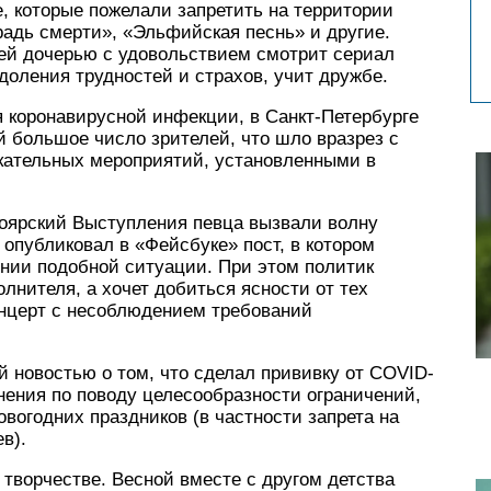
е, которые пожелали запретить на территории
адь смерти», «Эльфийская песнь» и другие.
ней дочерью с удовольствием смотрит сериал
доления трудностей и страхов, учит дружбе.
ия коронавирусной инфекции, в Санкт-Петербурге
 большое число зрителей, что шло вразрез с
кательных мероприятий, установленными в
оярский Выступления певца вызвали волну
 опубликовал в «Фейсбуке» пост, в котором
нии подобной ситуации. При этом политик
олнителя, а хочет добиться ясности от тех
онцерт с несоблюдением требований
 новостью о том, что сделал прививку от COVID-
мнения по поводу целесообразности ограничений,
вогодних праздников (в частности запрета на
в).
 творчестве. Весной вместе с другом детства