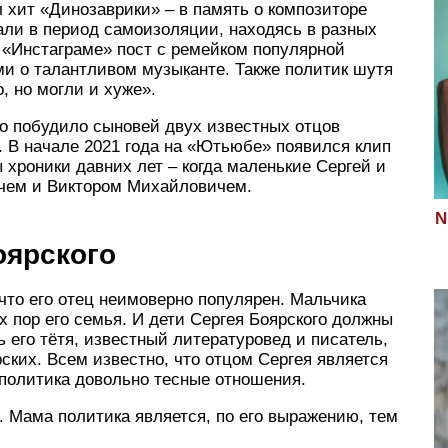
 хит «Динозаврики» – в память о композиторе
али в период самоизоляции, находясь в разных
«Инстаграме» пост с ремейком популярной
ми о талантливом музыканте. Также политик шутя
, но могли и хуже».
то побудило сыновей двух известных отцов
 В начале 2021 года на «Ютьюбе» появился клип
 хроники давних лет – когда маленькие Сергей и
чем и Виктором Михайловичем.
N
оярского
 что его отец неимоверно популярен. Мальчика
х пор его семья. И дети Сергея Боярского должны
 его тётя, известный литературовед и писатель,
ских. Всем известно, что отцом Сергея является
 политика довольно тесные отношения.
 Мама политика является, по его выражению, тем