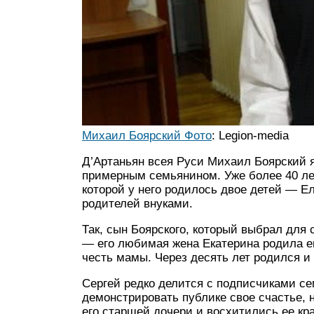
Михаил Боярский Фото
: Legion-media
Д’Артаньян всея Руси Михаил Боярский я
примерным семьянином. Уже более 40 лет
которой у него родилось двое детей — Е
родителей внуками.
Так, сын Боярского, который выбрал для 
— его любимая жена Екатерина родила ем
честь мамы. Через десять лет родился и 
Сергей редко делится с подписчиками с
демонстрировать публике свое счастье, 
его старшей дочери и восхитились ее кр