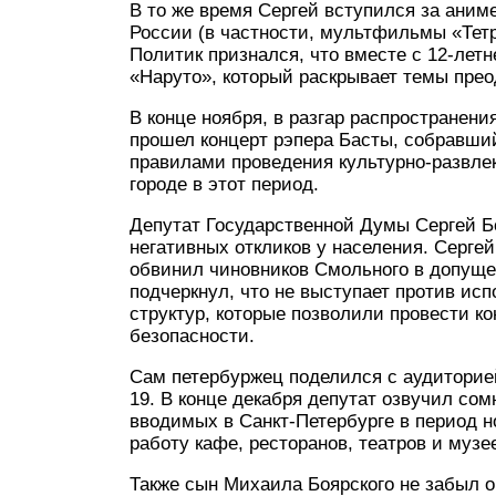
В то же время Сергей вступился за аним
России (в частности, мультфильмы «Тетр
Политик признался, что вместе с 12-лет
«Наруто», который раскрывает темы прео
В конце ноября, в разгар распространен
прошел концерт рэпера Басты, собравший
правилами проведения культурно-развле
городе в этот период.
Депутат Государственной Думы Сергей Б
негативных откликов у населения. Сергей
обвинил чиновников Смольного в допуще
подчеркнул, что не выступает против исп
структур, которые позволили провести к
безопасности.
Сам петербуржец поделился с аудиторией
19. В конце декабря депутат озвучил со
вводимых в Санкт-Петербурге в период но
работу кафе, ресторанов, театров и музее
Также сын Михаила Боярского не забыл о