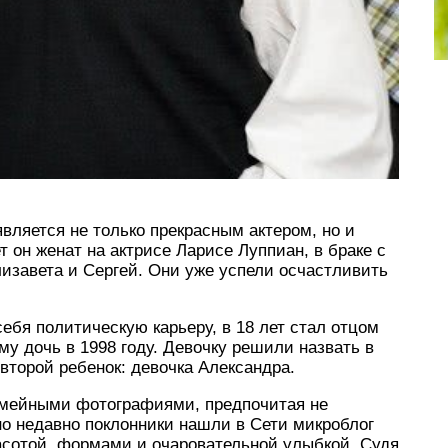
вляется не только прекрасным актером, но и
 он женат на актрисе Ларисе Луппиан, в браке с
лизавета и Сергей. Они уже успели осчастливить
себя политическую карьеру, в 18 лет стал отцом
у дочь в 1998 году. Девочку решили назвать в
второй ребенок: девочка Александра.
емейными фотографиями, предпочитая не
но недавно поклонники нашли в Сети микроблог
асотой, формами и очаровательной улыбкой. Судя