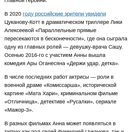
главной героини.
В 2020
году российские зрители увидели
Цуканову-Котт в драматическом триллере Лики
Алексеевой «Параллельные прямые
пересекаются в бесконечности», где она сыграла
одну из главных ролей — девушку-врача Сашу.
Осенью 2016-го с участием Анны вышла
комедия Ары Оганесяна «Держи удар, детка».
В числе последних работ актрисы — роли в
военной драме «Комиссарша», исторической
картине «Мата Хари», криминальном фильме
«Отличница», детективе «Русалки», сериале
«Мажор-3».
В разных фильмах Анна может появляться в
титрах как под своей фамилией Цуканова, так и