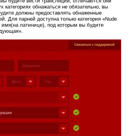
 вы будите вести трансляции, отличаются они
х категориях обнажаться не обязательно, вы
 будите должны предоставлять обнаженные
ей. Для парней доступна только категория «Nude
 имя(на латинице), под которым вы будите
едующая».