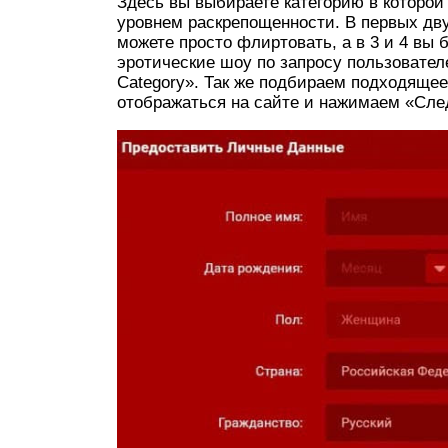
Здесь вы выбираете категорию в которой
уровнем раскрепощенности. В первых дву
можете просто флиртовать, а в 3 и 4 вы
эротические шоу по запросу пользовател
Category». Так же подбираем подходящее
отображаться на сайте и нажимаем «Сл